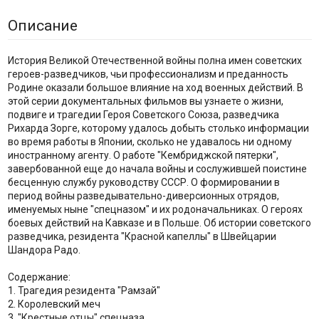
Описание
История Великой Отечественной войны полна имен советских
героев-разведчиков, чьи профессионализм и преданность
Родине оказали большое влияние на ход военных действий. В
этой серии документальных фильмов вы узнаете о жизни,
подвиге и трагедии Героя Советского Союза, разведчика
Рихарда Зорге, которому удалось добыть столько информации
во время работы в Японии, сколько не удавалось ни одному
иностранному агенту. О работе "Кембриджской пятерки",
завербованной еще до начала войны и сослужившей поистине
бесценную службу руководству СССР. О формировании в
период войны разведывательно-диверсионных отрядов,
именуемых ныне "спецназом" и их родоначальниках. О героях
боевых действий на Кавказе и в Польше. Об истории советского
разведчика, резидента "Красной капеллы" в Швейцарии
Шандора Радо.
Содержание:
1. Трагедия резидента "Рамзай"
2. Королевский меч
3. "Крестные отцы" спецназа