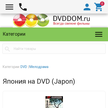





Категории

Категории:
DVD
Мелодрама
Япония на DVD (Japon)