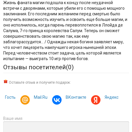
Жизнь фаната магии подошла к концу после неудачной
встречи с дворянами, которые убили его с помощью мощного
заклинания. Его последним желанием перед смертью было
получить возможность изучить и освоить еще больше магии, и
оно исполнилось, когда парень перевоплотился в Ллойда де
Салума, 7-го принца королевства Салум. Теперь он сможет
совершенствовать свою магию так, как ему
заблагорассудится... / Однажды некая богиня заявляет миру,
что хочет лицезреть наилучшего игрока нынешней эпохи.
Перед человечеством стоит задача, цель которой является
испытание — выиграть 10 игр против богов.
Отзывы посетителей(
0
)
Оставьте отзыв и получите подарок:
Гость
Mail.Ru
ВКонтакте
Яндекс
Ваше имя