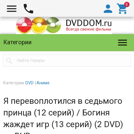





Категории

Категории:
DVD
Аниме
Я перевоплотился в седьмого
принца (12 серий) / Богиня
жаждет игр (13 серий) (2 DVD)