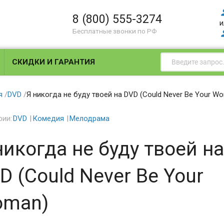
8 (800) 555-3274
и
Бесплатные звонки по РФ
СКИДКИ И ГАРАНТИЯ
я
/
DVD
/
Я никогда не буду твоей на DVD (Could Never Be Your W
рии:
DVD
Комедия
Мелодрама
никогда не буду твоей на
D (Could Never Be Your
man)