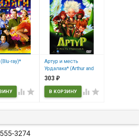
(Blu-ray)*
Артур и месть
Четыре жиз
Урдалака* (Arthur and
Сезон (3 сер
ичии
the Revenge of
303
225
₽
₽
В наличии
Maltazard)




В наличии
Arthur and the Revenge of
Maltazard
 555-3274