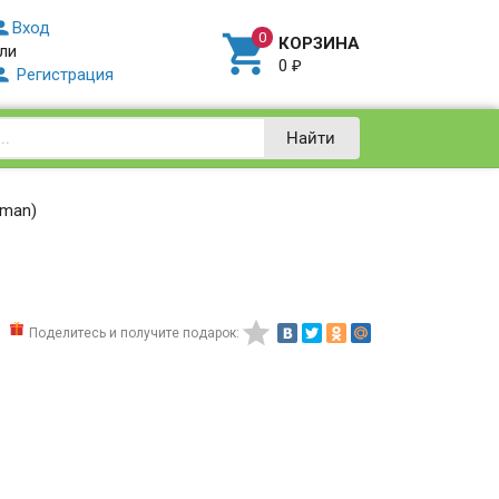

Вход

КОРЗИНА
ли
0
₽

Регистрация
Найти
oman)

Поделитесь и получите подарок: