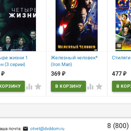
ыре жизни 1
Железный человек*
Стиляги 
н (3 серии)
(Iron Man)
В нал
5
369
477
₽
₽
₽
 наличии
В наличии




Iron Man
8 (800)

аша почта:
otvet@dvddom.ru