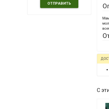
О
Мам
мол
все
О
ДОС
С эт