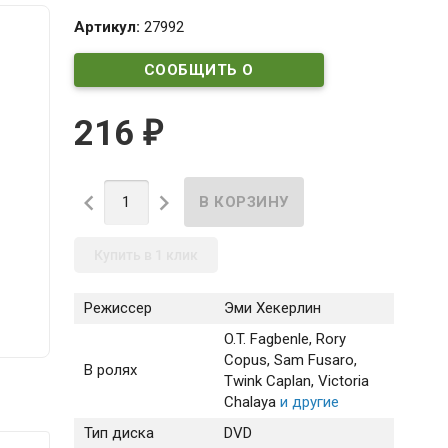
Артикул:
27992
СООБЩИТЬ О
ПОСТУПЛЕНИИ
216
₽


Купить в 1 клик
Режиссер
Эми Хекерлин
O.T. Fagbenle
, Rory
Copus
, Sam Fusaro
,
В ролях
Twink Caplan
, Victoria
Chalaya
и другие
Тип диска
DVD