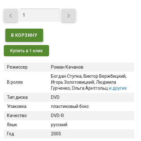


Купить в 1 клик
Режиссер
Роман Качанов
Богдан Ступка
, Виктор Вержбицкий
,
В ролях
Игорь Золотовицкий
, Людмила
Гурченко
, Ольга Арнтгольц
и другие
Тип диска
DVD
Упаковка
пластиковый бокс
Качество
DVD-R
Язык
русский
Год
2005