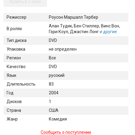
Купить в 1 клик
Режиссер
Роусон Маршалл Тербер
Алан Тудик
, Бен Стиллер
, Винс Вон
,
В ролях
Гэри Коул
, Джастин Лонг
и другие
Тип диска
DVD
Упаковка
не определен
Регион
Все
Качество
DVD
Язык
русский
Длительность
83
Год
2004
Дисков
1
Страна
США
Жанр
Комедия
Сообщить о поступлении