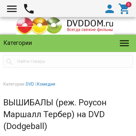





Категории

Категории:
DVD
Комедия
ВЫШИБАЛЫ (реж. Роусон
Маршалл Тербер) на DVD
(Dodgeball)