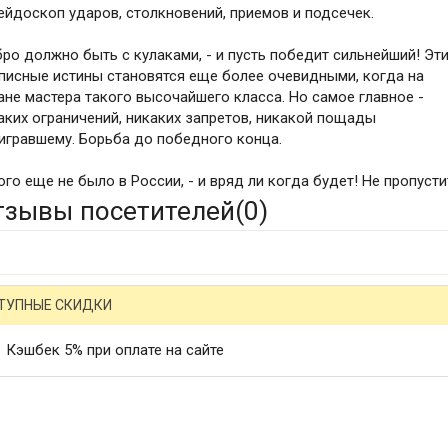
ейдоскоп ударов, столкновений, приемов и подсечек.
ро должно быть с кулаками, - и пусть победит сильнейший! Эт
писные истины становятся еще более очевидными, когда на
ане мастера такого высочайшего класса. Но самое главное -
аких ограничений, никаких запретов, никакой пощады
игравшему. Борьба до победного конца.
ого еще не было в России, - и вряд ли когда будет! Не пропусти
тзывы посетителей(
0
)
ТУПНЫЕ СКИДКИ
Кэшбек 5% при оплате на сайте