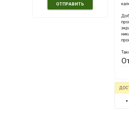
кал
Доб
про
экр
ник
про
Так
О
ДОС