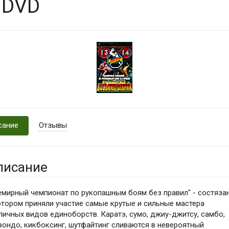
 DVD
сание
Отзывы
писание
емирный чемпионат по рукопашным боям без правил" - состязан
отором приняли участие самые крутые и сильные мастера
личных видов единоборств. Каратэ, сумо, джиу-джитсу, самбо,
вондо, кикбоксинг, шутфайтинг сливаются в невероятный