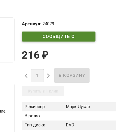
Артикул:
24079
СООБЩИТЬ О
ПОСТУПЛЕНИИ
216
₽


Купить в 1 клик
Режиссер
Марк Лукас
ие,
В ролях
Тип диска
DVD