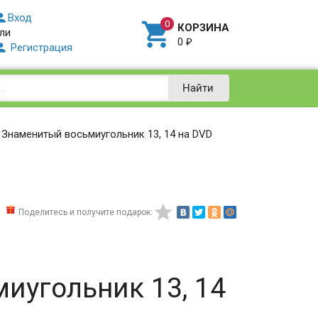

Вход

КОРЗИНА
ли
0
₽

Регистрация
Найти
Знаменитый восьмиугольник 13, 14 на DVD

Поделитесь и получите подарок:
иугольник 13, 14