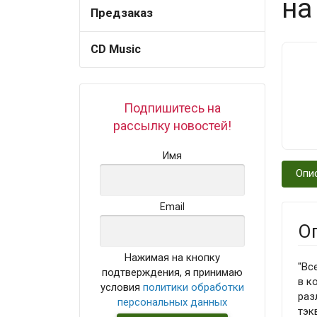
на
Предзаказ
CD Music
Подпишитесь на
рассылку новостей!
Имя
Опи
Email
О
Нажимая на кнопку
"Вс
подтверждения, я принимаю
в к
условия
политики обработки
раз
персональных данных
тэк