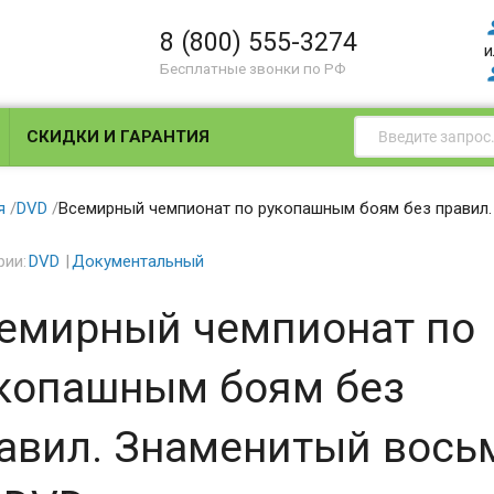
8 (800) 555-3274
и
Бесплатные звонки по РФ
СКИДКИ И ГАРАНТИЯ
я
/
DVD
/
Всемирный чемпионат по рукопашным боям без правил. 
рии:
DVD
Документальный
емирный чемпионат по
копашным боям без
авил. Знаменитый восьм