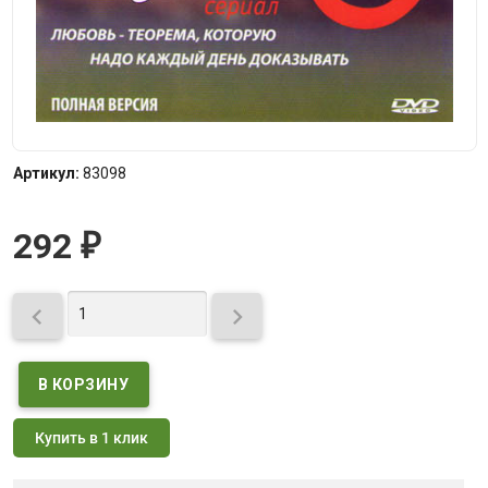
Артикул:
83098
292
₽


Купить в 1 клик