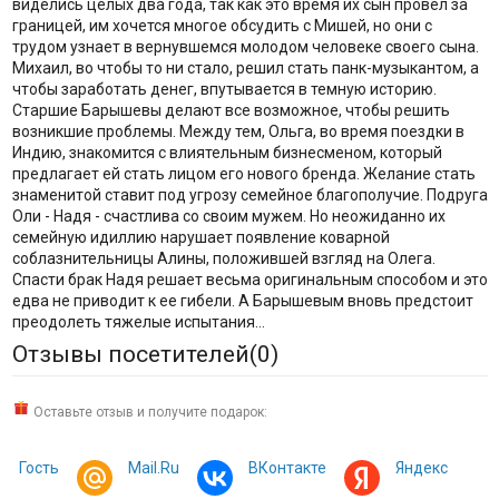
виделись целых два года, так как это время их сын провел за
границей, им хочется многое обсудить с Мишей, но они с
трудом узнает в вернувшемся молодом человеке своего сына.
Михаил, во чтобы то ни стало, решил стать панк-музыкантом, а
чтобы заработать денег, впутывается в темную историю.
Старшие Барышевы делают все возможное, чтобы решить
возникшие проблемы. Между тем, Ольга, во время поездки в
Индию, знакомится с влиятельным бизнесменом, который
предлагает ей стать лицом его нового бренда. Желание стать
знаменитой ставит под угрозу семейное благополучие. Подруга
Оли - Надя - счастлива со своим мужем. Но неожиданно их
семейную идиллию нарушает появление коварной
соблазнительницы Алины, положившей взгляд на Олега.
Спасти брак Надя решает весьма оригинальным способом и это
едва не приводит к ее гибели. А Барышевым вновь предстоит
преодолеть тяжелые испытания...
Отзывы посетителей(
0
)
Оставьте отзыв и получите подарок:
Гость
Mail.Ru
ВКонтакте
Яндекс