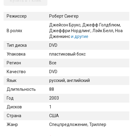
Купить в 1 клик
Режиссер
Роберт Сингер
Джейсон Брукс
, Джефф Голдблюм
,
В ролях
Джеффри Нордлинг
, Лэйк Белл
, Ноа
Дженкинс
и другие
Тип диска
DVD
Упаковка
пластиковый бокс
Регион
Все
Качество
DVD
Язык
русский, английский
Длительность
88
Год
2003
Дисков
1
Страна
США
Жанр
Спецпредложение, Триллер