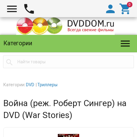





Категории

Категории:
DVD
Триллеры
Война (реж. Роберт Сингер) на
DVD (War Stories)