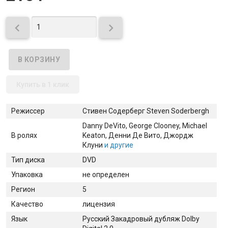


Купить в 1 клик
Режиссер
Стивен Содерберг Steven Soderbergh
Danny DeVito
, George Clooney
, Michael
В ролях
Keaton
, Денни Де Вито
, Джордж
Клуни
и другие
Тип диска
DVD
Упаковка
не определен
Регион
5
Качество
лицензия
Язык
Русский Закадровый дубляж Dolby