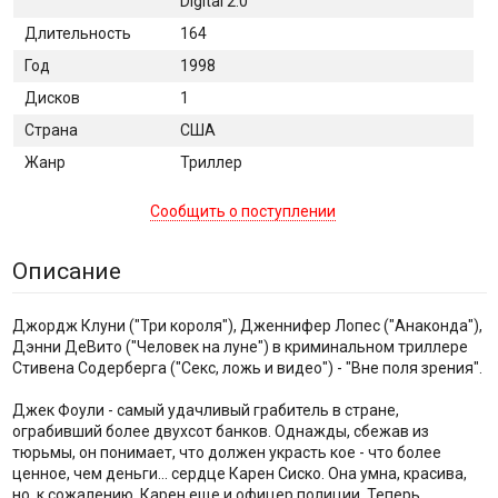
Digital 2.0
Длительность
164
Год
1998
Дисков
1
Страна
США
Жанр
Триллер
Сообщить о поступлении
Описание
Джордж Клуни ("Три короля"), Дженнифер Лопес ("Анаконда"),
Дэнни ДеВито ("Человек на луне") в криминальном триллере
Стивена Содерберга ("Секс, ложь и видео") - "Вне поля зрения".
Джек Фоули - самый удачливый грабитель в стране,
ограбивший более двухсот банков. Однажды, сбежав из
тюрьмы, он понимает, что должен украсть кое - что более
ценное, чем деньги... сердце Карен Сиско. Она умна, красива,
но, к сожалению, Карен еще и офицер полиции. Теперь