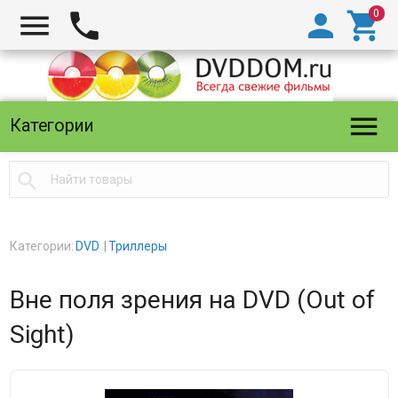





Категории

Категории:
DVD
Триллеры
Вне поля зрения на DVD (Out of
Sight)