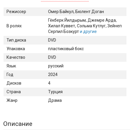
Режиссер
Омер Байкул, Бюлент Доган
Гёкберк Йилдырым
, Джемре Арда
,
В ролях
Хилал Куввет
, Сэльма Кутлуг
, Зейнеп
Серпил Бозкурт
и другие
Тип диска
DVD
Упаковка
пластиковый бокс
Качество
DVD
Язык
русский
Год
2024
Дисков
4
Страна
Турция
Жанр
Драма
Описание