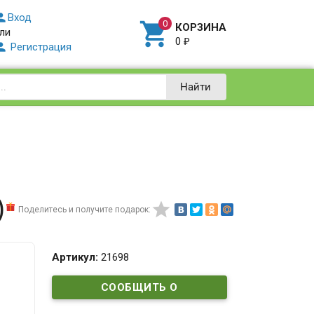

Вход

КОРЗИНА
ли
0
₽

Регистрация
Найти
)

Поделитесь и получите подарок:
Артикул:
21698
СООБЩИТЬ О
ПОСТУПЛЕНИИ