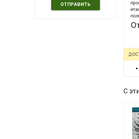
про
ита
пол
О
ДОС
С эт