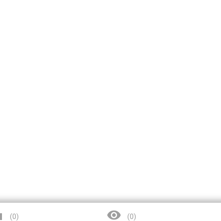


(
0
)
(
0
)