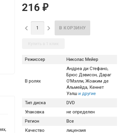
216
₽


Купить в 1 клик
Режиссер
Николас Мейер
Андреа ди Стефано
,
Брюс Дэвисон
, Дараг
В ролях
О'Мэлли
, Жоаким де
Альмейда
, Кеннет
Уэлш
и другие
Тип диска
DVD
Упаковка
не определен
Регион
Все
ях,
Качество
лицензия