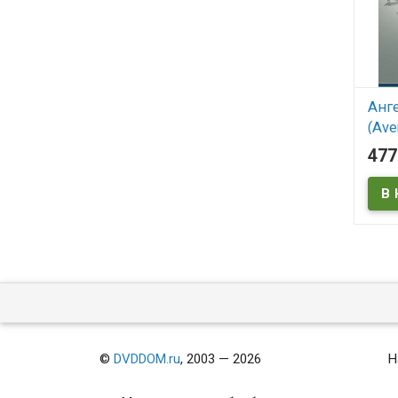
Анге
(Ave
47
В
Aveng
©
DVDDOM.ru
, 2003 — 2026
Н