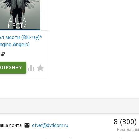
л мести (Blu-ray)*
nging Angelo)
7
₽
 наличии


ing Angelo
8 (800)

аша почта:
otvet@dvddom.ru
Бесплатны