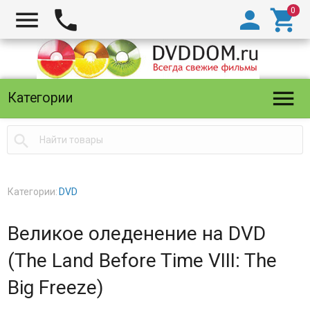





Категории

Категории:
DVD
Великое оледенение на DVD
(The Land Before Time VIII: The
Big Freeze)