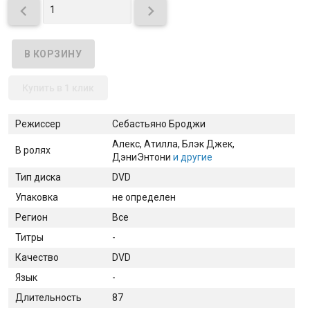


Купить в 1 клик
Режиссер
Себастьяно Броджи
Алекс
, Атилла
, Блэк Джек
,
В ролях
Дэни
Энтони
и другие
Тип диска
DVD
Упаковка
не определен
Регион
Все
Титры
-
Качество
DVD
Язык
-
Длительность
87