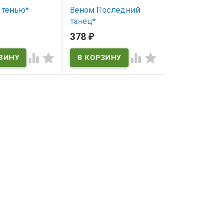
а тенью*
Веном Последний
Мастер (202
танец*
ичии
В наличии
378
537
₽
₽
В наличии



