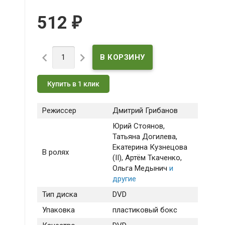
512
₽


Купить в 1 клик
Режиссер
Дмитрий Грибанов
Юрий Стоянов
,
Татьяна Догилева
,
Екатерина Кузнецова
В ролях
(II)
, Артём Ткаченко
,
Ольга Медынич
и
другие
Тип диска
DVD
Упаковка
пластиковый бокс