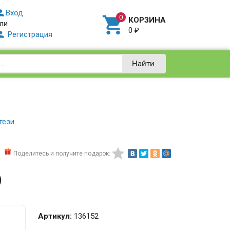

Вход

КОРЗИНА
ли
0
₽

Регистрация
Найти
тези

Поделитесь и получите подарок:
D
Артикул:
136152