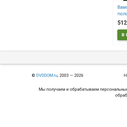
Вам
поло
сер
51
В
©
DVDDOM.ru
, 2003 — 2026
Н
Мы получаем и обрабатываем персональные
обраб