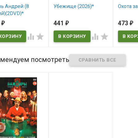
ь Андрей (8
Убежище (2026)*
Охота з
й)(2DVD)*
В наличии
В нал
5
441
473
₽
₽
₽
 наличии




мендуем посмотреть