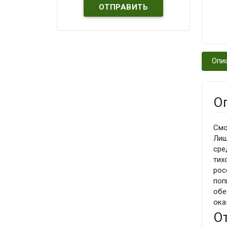
Опи
О
Смо
Лиш
сре
тих
рос
поп
обе
ока
О