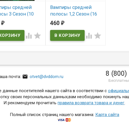
пиры средней
Вампиры средней
сы 3 Сезон (10
полосы 1,2 Сезон (16
ий)
серий + Фильм о
2
460
₽
₽
фильме)
 наличии




В наличии
8 (800)

аша почта:
otvet@dvddom.ru
Бесплатны
 данные посетителей нашего сайта в соответствии с
официаль
отку своих персональных данных,вам необходимо покинуть наш
И рекомендуем прочитать
правила возврата товара и денег
.
Полный список страниц нашего магазина:
Карта сайта