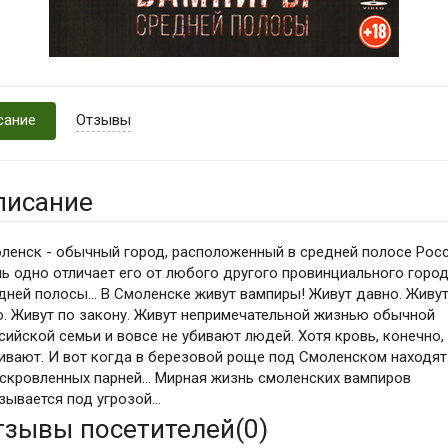
сание
Отзывы
писание
ленск - обычный город, расположенный в средней полосе Росс
ь одно отличает его от любого другого провинциального горо
дней полосы... В Смоленске живут вампиры! Живут давно. Живу
о. Живут по закону. Живут непримечательной жизнью обычной
сийской семьи и вовсе не убивают людей. Хотя кровь, конечно,
ивают. И вот когда в березовой роще под Смоленском находят
скровленных парней... Мирная жизнь смоленских вампиров
зывается под угрозой...
тзывы посетителей(
0
)