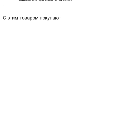
С этим товаром покупают
Грачи (8 серий)
В наличии
522
₽