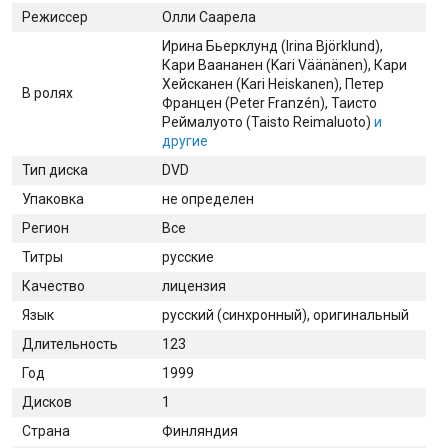
Режиссер
Олли Саарела
Ирина Бьерклунд (Irina Björklund)
,
Кари Ваананен (Kari Väänänen)
, Кари
Хейсканен (Kari Heiskanen)
, Петер
В ролях
Францен (Peter Franzén)
, Таисто
Реймалуото (Taisto Reimaluoto)
и
другие
Тип диска
DVD
Упаковка
не определен
Регион
Все
Титры
русские
Качество
лицензия
Язык
русский (синхронный), оригинальный
Длительность
123
Год
1999
Дисков
1
Страна
Финляндия