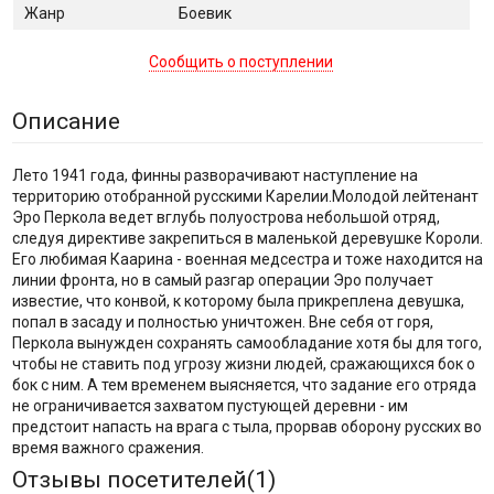
Жанр
Боевик
Сообщить о поступлении
Описание
Лето 1941 года, финны разворачивают наступление на
территорию отобранной русскими Карелии.Молодой лейтенант
Эро Перкола ведет вглубь полуострова небольшой отряд,
следуя директиве закрепиться в маленькой деревушке Короли.
Его любимая Каарина - военная медсестра и тоже находится на
линии фронта, но в самый разгар операции Эро получает
известие, что конвой, к которому была прикреплена девушка,
попал в засаду и полностью уничтожен. Вне себя от горя,
Перкола вынужден сохранять самообладание хотя бы для того,
чтобы не ставить под угрозу жизни людей, сражающихся бок о
бок с ним. А тем временем выясняется, что задание его отряда
не ограничивается захватом пустующей деревни - им
предстоит напасть на врага с тыла, прорвав оборону русских во
время важного сражения.
Отзывы посетителей(
1
)