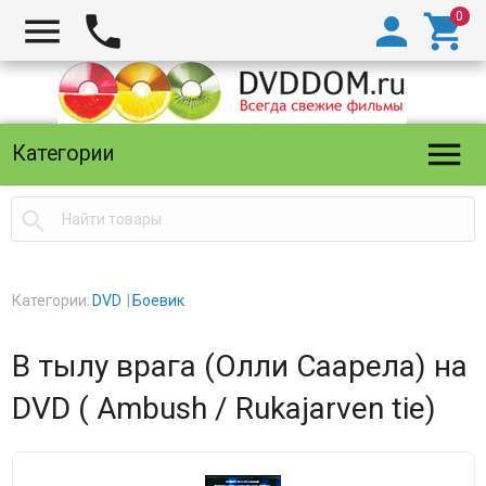





Категории

Категории:
DVD
Боевик
В тылу врага (Олли Саарела) на
DVD ( Ambush / Rukajarven tie)