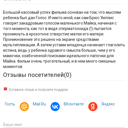
Большой кассовый успех фильма основан на том, что мыслям
ребенка был дан Голос. И никто иной, как сам Брюс Уиллис
говорит закадровым голосом маленького Майка, начиная с
того момента, как тот в виде сперматозоида (!) пытается
проникнуть в крохотное отверстие матки его матери.
Проникновение это решено на экране средствами
мультипликации. А затем устами младенца начинает глаголить
истина, ведь у ребенка здравого смысла больше, чем у его
мамочки, озабоченной поисками идеального папочки для
Майка. Фильм очень трогательный, и в нем много смешных
моментов.
Отзывы посетителей(
0
)
Оставьте отзыв и получите подарок:
Гость
Mail.Ru
ВКонтакте
Яндекс
Ваше имя