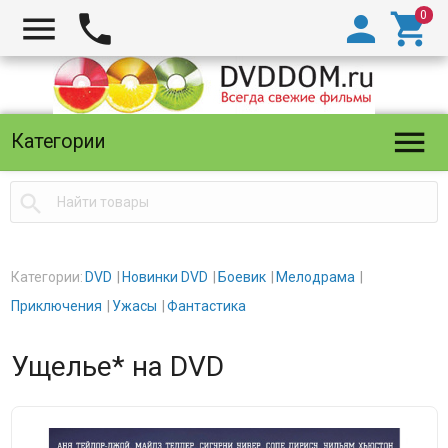





Категории

Категории:
DVD
Новинки DVD
Боевик
Мелодрама
Приключения
Ужасы
Фантастика
Ущелье* на DVD