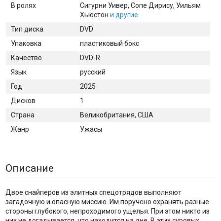
В ролях
Сигурни Уивер
, Сопе Дирису
, Уильям
Хьюстон
и другие
Тип диска
DVD
Упаковка
пластиковый бокс
Качество
DVD-R
Язык
русский
Год
2025
Дисков
1
Страна
Великобритания, США
Жанр
Ужасы
Описание
Двое снайперов из элитных спецотрядов выполняют
загадочную и опасную миссию. Им поручено охранять разные
стороны глубокого, непроходимого ущелья. При этом никто из
них не догадывается, что находится на дне. В этих суровых,