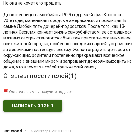
Но она не хочет его прощать…
Девственницы самоубийцы 1999 год реж.Софиа Коппола
70-е годы, маленький городок в американской провинции. В
семье Лисбон пять дочерей-подростков. После того, как 13-
летняя Сесилия кончает жизнь самоубийством, ее оставшиеся
в живых сестры становятся объектом пристального внимания
всех жителей городка, особенно соседских парней, устроивших
за девочками настоящую слежку. Желая оградить дочерей от
окружающих, родители постепенно прекращают всяческое
общение с внешним миром и запрещают дочерям выходить из
дома, что влечет за собой трагический конец...
Отзывы посетителей(
1
)
Оставьте отзыв и получите подарок:
НАПИСАТЬ ОТЗЫВ
kat.wood
•
16 сентября 2013 00:00