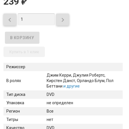
239
₽


Купить в 1 клик
Режиссер
Джим Керри
, Джулия Робертс
,
В ролях
Кирстен Данст
, Орландо Блум
, Пол
Беттани
и другие
Тип диска
DVD
Упаковка
не определен
Регион
Все
Титры
нет
Качество
DVD