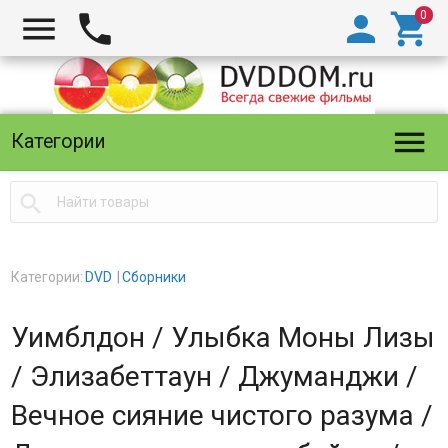





Категории

Категории:
DVD
Сборники
Уимблдон / Улыбка Моны Лизы
/ Элизабеттаун / Джуманджи /
Вечное сияние чистого разума /