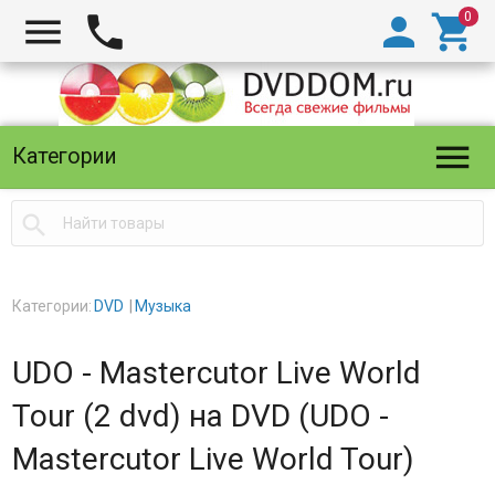





Категории

Категории:
DVD
Музыка
UDO - Mastercutor Live World
Tour (2 dvd) на DVD (UDO -
Mastercutor Live World Tour)