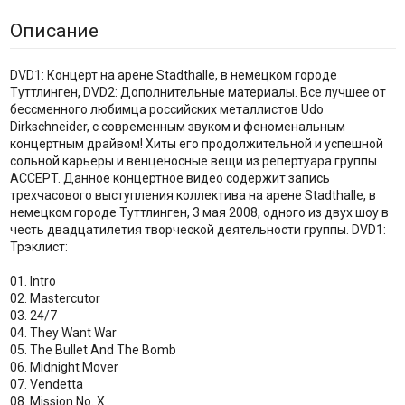
Описание
DVD1: Концерт на арене Stadthalle, в немецком городе
Туттлинген, DVD2: Дополнительные материалы. Все лучшее от
бессменного любимца российских металлистов Udo
Dirkschneider, с современным звуком и феноменальным
концертным драйвом! Хиты его продолжительной и успешной
сольной карьеры и венценосные вещи из репертуара группы
ACCEPT. Данное концертное видео содержит запись
трехчасового выступления коллектива на арене Stadthalle, в
немецком городе Туттлинген, 3 мая 2008, одного из двух шоу в
честь двадцатилетия творческой деятельности группы. DVD1:
Трэклист:
01. Intro
02. Mastercutor
03. 24/7
04. They Want War
05. The Bullet And The Bomb
06. Midnight Mover
07. Vendetta
08. Mission No. X