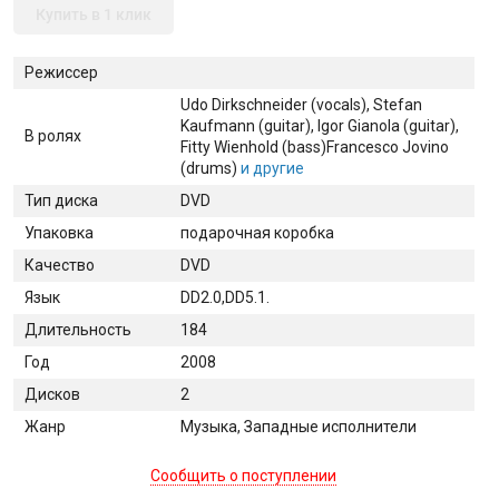
Купить в 1 клик
Режиссер
Udo Dirkschneider (vocals)
, Stefan
Kaufmann (guitar)
, Igor Gianola (guitar)
,
В ролях
Fitty Wienhold (bass)
Francesco Jovino
(drums)
и другие
Тип диска
DVD
Упаковка
подарочная коробка
Качество
DVD
Язык
DD2.0,DD5.1.
Длительность
184
Год
2008
Дисков
2
Жанр
Музыка, Западные исполнители
Сообщить о поступлении