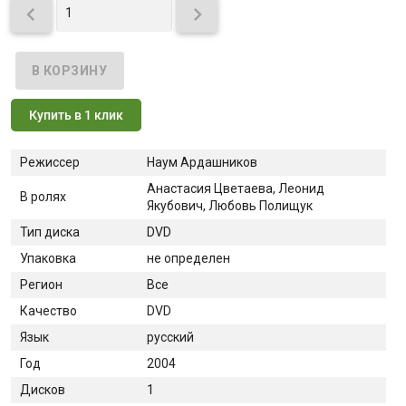


Купить в 1 клик
Режиссер
Наум Ардашников
Анастасия Цветаева, Леонид
В ролях
Якубович, Любовь Полищук
Тип диска
DVD
Упаковка
не определен
Регион
Все
Качество
DVD
Язык
русский
Год
2004
Дисков
1