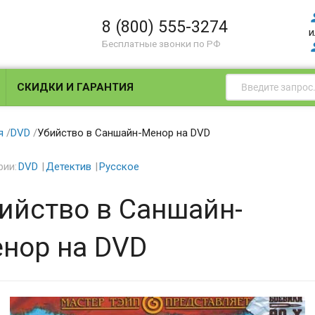
8 (800) 555-3274
и
Бесплатные звонки по РФ
СКИДКИ И ГАРАНТИЯ
я
/
DVD
/
Убийство в Саншайн-Менор на DVD
рии:
DVD
Детектив
Русское
ийство в Саншайн-
нор на DVD