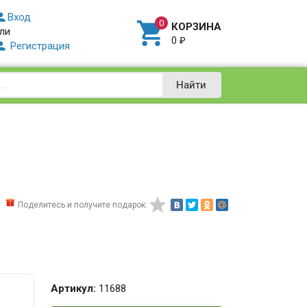

Вход

КОРЗИНА
ли
0
₽

Регистрация
Найти

Поделитесь и получите подарок:
Артикул:
11688