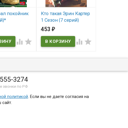
зал покойник
Кто такая Эрин Картер
Читающий 
й)*
1 Сезон (7 серий)
Сезон (2DVD
(2DVD) (Who's Harry
453
453
₽
₽
В наличии
Crumb?)




ичии
В наличии
Who's Harry Crumb?
 555-3274
е звонки по РФ
ной политикой
. Если вы не даете согласия на
 сайт.