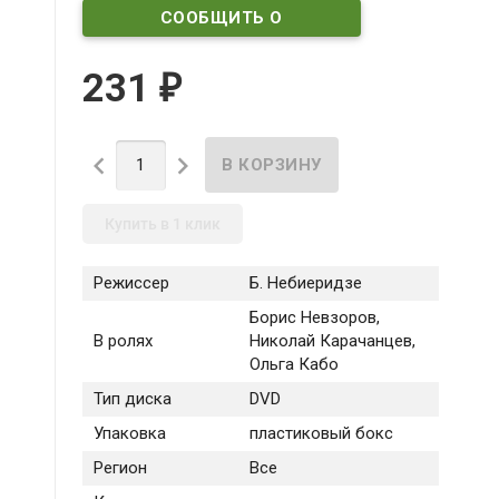
СООБЩИТЬ О
ПОСТУПЛЕНИИ
231
₽


Купить в 1 клик
Режиссер
Б. Небиеридзе
Борис Невзоров,
В ролях
Николай Карачанцев,
Ольга Кабо
Тип диска
DVD
Упаковка
пластиковый бокс
Регион
Все