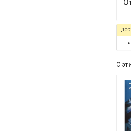
О
ДОС
С эт