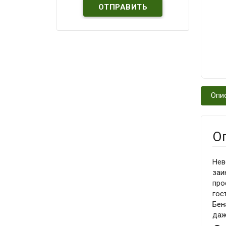
Опи
О
Нев
заи
про
гос
Бен
даж