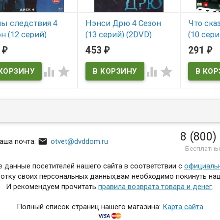
ны следствия 4
Нэнси Дрю 4 Сезон
Что ска
н (12 серий)
(13 серий) (2DVD)
(10 сери
D)*
(Nancy Drew)
2
453
291
₽
₽
₽
 наличии
В наличии




В нал
Nancy Drew
8 (800)

аша почта:
otvet@dvddom.ru
Бесплатны
 данные посетителей нашего сайта в соответствии с
официаль
отку своих персональных данных,вам необходимо покинуть наш
И рекомендуем прочитать
правила возврата товара и денег
.
Полный список страниц нашего магазина:
Карта сайта