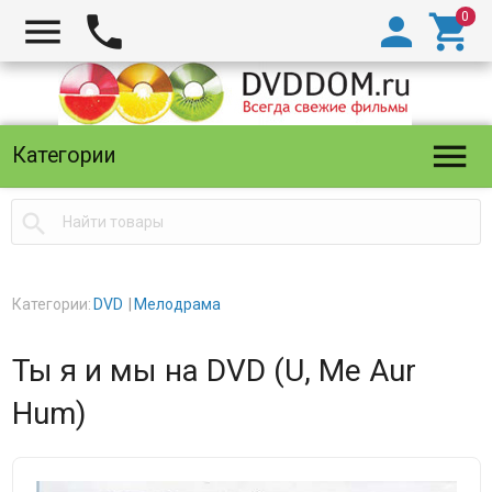





Категории

Категории:
DVD
Мелодрама
Ты я и мы на DVD (U, Me Aur
Hum)