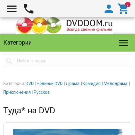





Категории

Категории:
DVD
Новинки DVD
Драма
Комедия
Мелодрама
Приключения
Русское
Туда* на DVD