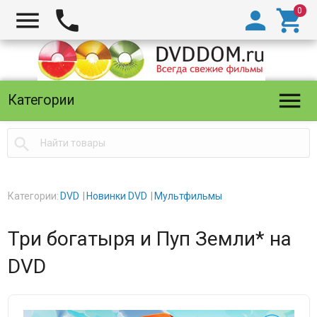





Категории

Категории:
DVD
Новинки DVD
Мультфильмы
Три богатыря и Пуп Земли* на
DVD