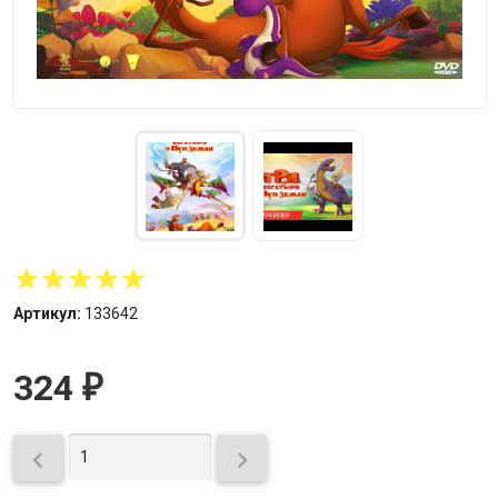
Артикул:
133642
324
₽

