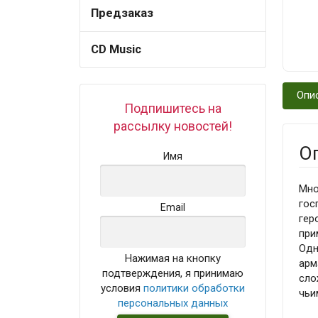
Предзаказ
CD Music
Опи
Подпишитесь на
рассылку новостей!
О
Имя
Мно
гос
Email
гер
при
Одн
Нажимая на кнопку
арм
подтверждения, я принимаю
сло
условия
политики обработки
чьи
персональных данных