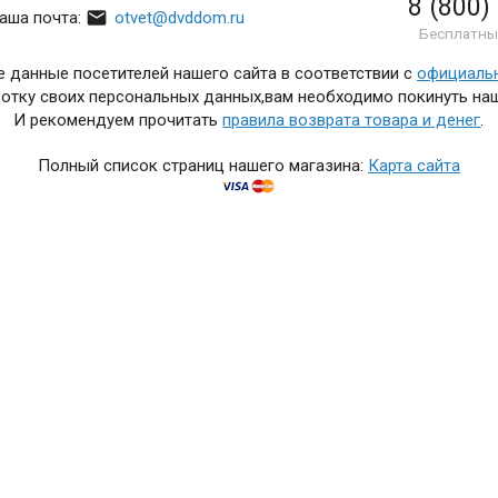
8 (800)
nsformers)

аша почта:
otvet@dvddom.ru
Бесплатны
 наличии
 данные посетителей нашего сайта в соответствии с
официаль
formers
отку своих персональных данных,вам необходимо покинуть наш
И рекомендуем прочитать
правила возврата товара и денег
.
Полный список страниц нашего магазина:
Карта сайта