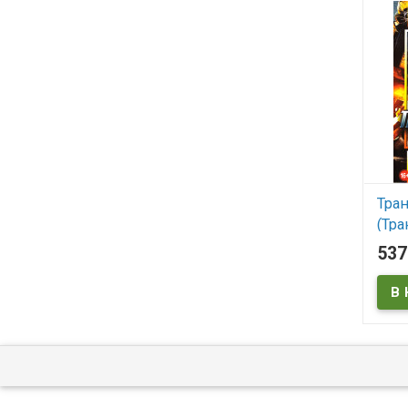
Тра
(Тр
Вос
53
Звер
Тра
Тра
Мес
Тра
Тем
/ Т