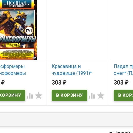
нсформеры
Красавица и
Падал 
ансформеры
чудовище (1991)*
снег* (
хождение
(Beauty and the Beast)
ПРОШЛ
7
303
303
₽
₽
₽
оботов /
СНЕГ)
В наличии
нсформеры /




В нал
нсформеры 2
Beauty and the Beast
ть падших /
ПАДАЛ П
СНЕГ
нсформеры 3
ная сторона луны
рансформеры 4 Э