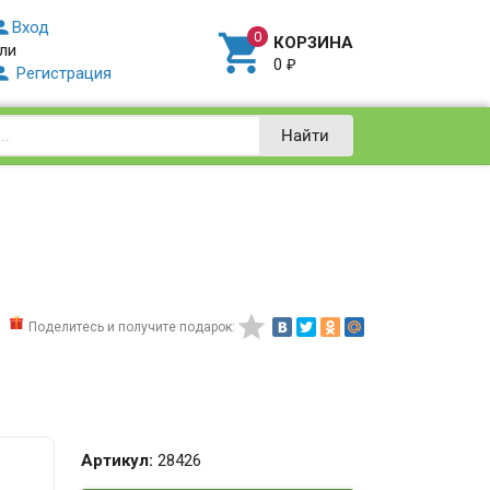

Вход

КОРЗИНА
ли
0
₽

Регистрация
Найти

Поделитесь и получите подарок:
Артикул:
28426