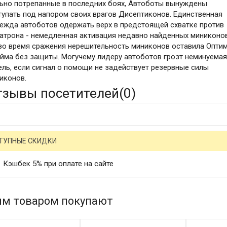
ьно потрепанные в последних боях, Автоботы вынуждены
тупать под напором своих врагов Дисептиконов. Единственная
ежда автоботов одержать верх в предстоящей схватке против
атрона - немедленная активация недавно найденных миниконов
во время сражения нерешительность миниконов оставила Опти
йма без защиты. Могучему лидеру автоботов грозт неминуема
ель, если сигнал о помощи не задействует резервные силы
иконов.
тзывы посетителей(
0
)
ТУПНЫЕ СКИДКИ
Кэшбек 5% при оплате на сайте
им товаром покупают