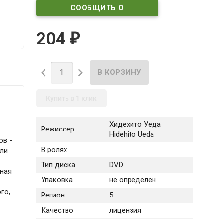
СООБЩИТЬ О
ПОСТУПЛЕНИИ
204
₽


Купить в 1 клик
Хидехито Уеда
Режиссер
Hidehito Ueda
ов -
В ролях
ыли
Тип диска
DVD
еная
Упаковка
не определен
го,
Регион
5
Качество
лицензия