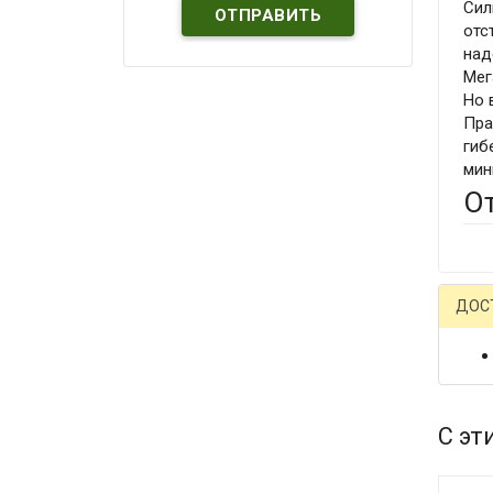
Сил
отс
над
Мег
Но 
Пра
гиб
мин
О
ДОС
С эт