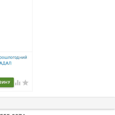
прошлогодний
ПАДАЛ
ОГОДНИЙ


ичии
РОШЛОГОДНИЙ