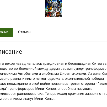
сание
Отзывы
писание
го веков назад началась грандиозная и беспощадная битва за
подство во Вселенной между двумя расами супер-трансформер
оическими Автоботами и злобными Дисептиконами. Их силы б
мерно равны, и никто не мог одержать окончательной победы.
ако неожиданно в этой войне появилась третья сторона - "зел
ада" трансформеров Мини-Конов, способных нарушить
жившееся равновесие сил. Теперь исход сражения зависит от то
м союзником станут Мини-Коны...