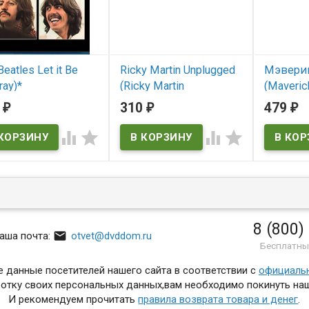
Beatles Let it Be
Ricky Martin Unplugged
Мэверик 
ray)*
(Ricky Martin
(Maveric
Unplugged)
7
310
479
₽
₽
₽
В нал
В наличии




Maverick
 наличии
Ricky Martin Unplugged
8 (800)

аша почта:
otvet@dvddom.ru
Бесплатны
 данные посетителей нашего сайта в соответствии с
официаль
отку своих персональных данных,вам необходимо покинуть наш
И рекомендуем прочитать
правила возврата товара и денег
.