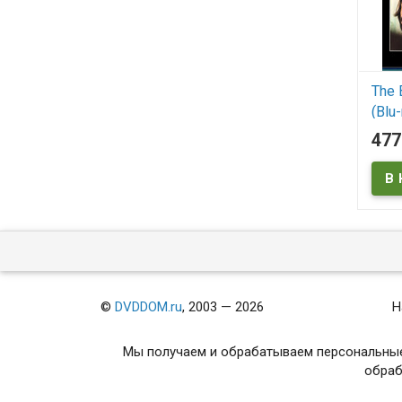
The 
(Blu-
47
В
©
DVDDOM.ru
, 2003 — 2026
Н
Мы получаем и обрабатываем персональные
обраб