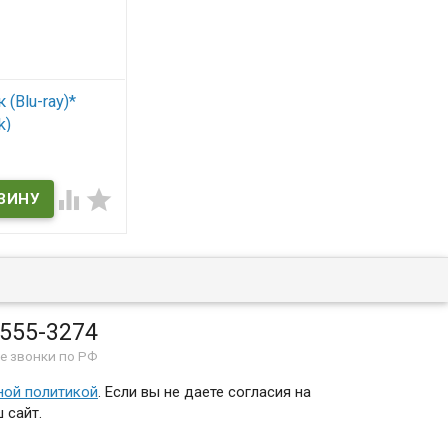
(Blu-ray)*
k)
ичии


 555-3274
е звонки по РФ
ной политикой
. Если вы не даете согласия на
 сайт.