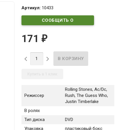
Артикул:
10433
СООБЩИТЬ О
ПОСТУПЛЕНИИ
171
₽


Купить в 1 клик
Rolling Stones, Ac/Dc,
Режиссер
Rush, The Guess Who,
Justin Timberlake
В ролях
Тип диска
DVD
Упаковка
пластиковый бокс