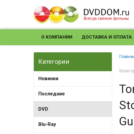
О КОМПАНИИ
ДОСТАВКА И ОПЛАТА
Главна
Категории
Катего
Новинки
To
Последние
St
DVD
Gu
Blu-Ray