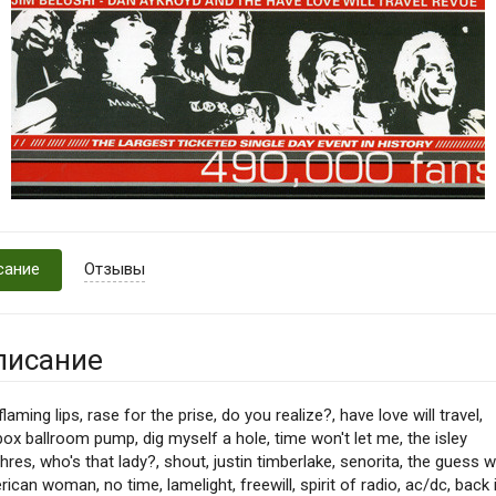
сание
Отзывы
писание
flaming lips, rase for the prise, do you realize?, have love will travel,
ox ballroom pump, dig myself a hole, time won't let me, the isley
hres, who's that lady?, shout, justin timberlake, senorita, the guess 
ican woman, no time, lamelight, freewill, spirit of radio, ac/dc, back 