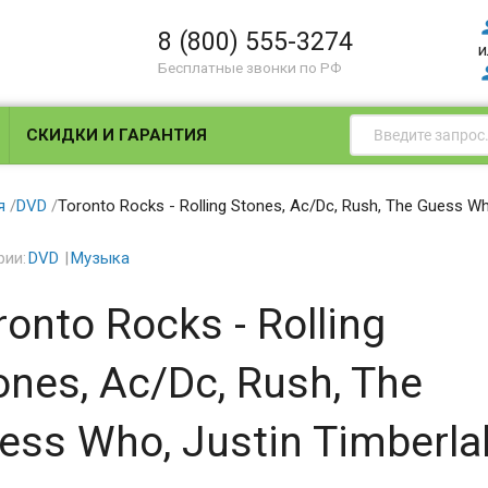
8 (800) 555-3274
и
Бесплатные звонки по РФ
СКИДКИ И ГАРАНТИЯ
я
/
DVD
/
Toronto Rocks - Rolling Stones, Ac/Dc, Rush, The Guess Wh
рии:
DVD
Музыка
ronto Rocks - Rolling
ones, Ac/Dc, Rush, The
ess Who, Justin Timberl