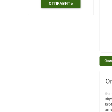
Опи
О
the 
skyb
brot
amer