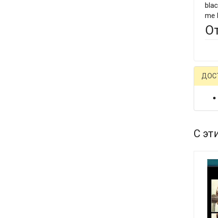
blac
me b
О
ДОС
С эт