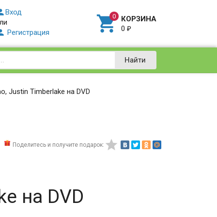

Вход

КОРЗИНА
ли
0
₽

Регистрация
Найти
o, Justin Timberlake на DVD

Поделитесь и получите подарок:
ake на DVD