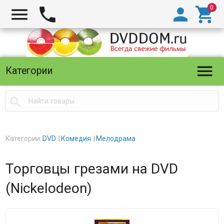





Категории

Категории:
DVD
Комедия
Мелодрама
Торговцы грезами на DVD
(Nickelodeon)