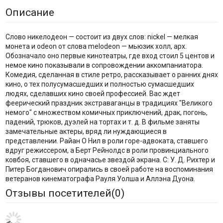
Описание
Слово никелодеон — состоит из двух слов: nickel — мелкая
монета и odeon от слова melodeon — мьюзик холл, арх.
Обозначало оно первые кинотеатры, где вход стоил 5 центов и
немое кино показывали в сопровождении аккомпаниатора.
Комедия, сделанная в стиле ретро, рассказывает о ранних днях
кино, о тех полусумасшедших и полностью сумасшедших
людях, сделавших кино своей профессией. Вас ждет
феерический праздник экстраваганцы в традициях "Великого
немого" с множеством комичных приключений, драк, погонь,
падений, трюков, дуэлей на тортах и т. д. В фильме заняты
замечательные актеры, вряд ли нуждающиеся в
представлении. Райан О Нил в роли горе-адвоката, ставшего
вдруг режиссером, а Берт Рейнолдс в роли провинциального
ковбоя, ставшего в одначасье звездой экрана. С: У. Д. Рихтер и
Питер Богданович опирались в своей работе на воспоминания
ветеранов кинематографа Рауля Уолша и Аллэна Дуона.
Отзывы посетителей(
0
)