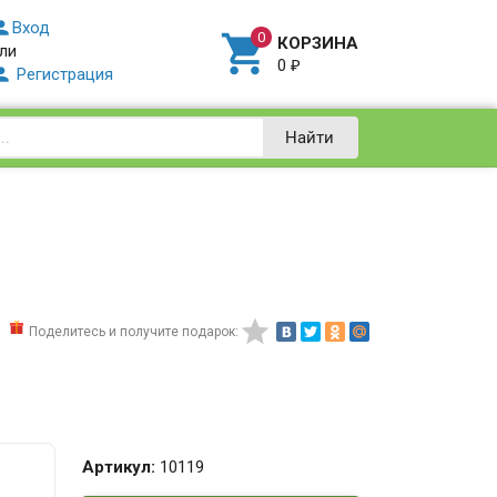

Вход

КОРЗИНА
ли
0
₽

Регистрация
Найти

Поделитесь и получите подарок:
Артикул:
10119