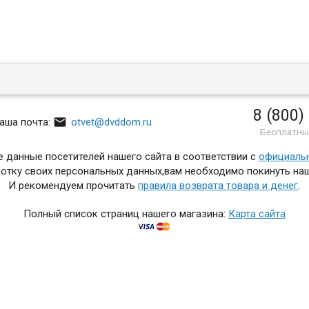
8 (800)

аша почта:
otvet@dvddom.ru
Бесплатны
 данные посетителей нашего сайта в соответствии с
официаль
отку своих персональных данных,вам необходимо покинуть наш
И рекомендуем прочитать
правила возврата товара и денег
.
Полный список страниц нашего магазина:
Карта сайта