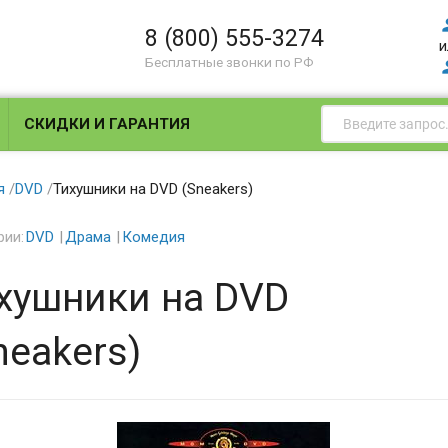
8 (800) 555-3274
и
Бесплатные звонки по РФ
СКИДКИ И ГАРАНТИЯ
я
/
DVD
/
Тихушники на DVD (Sneakers)
рии:
DVD
Драма
Комедия
хушники на DVD
neakers)