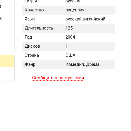
Титры
русские
д
Качество
лицензия
в
Язык
русский,английский
Длительность
125
Год
2004
Дисков
1
Страна
США
Жанр
Комедия, Драма
Сообщить о поступлении