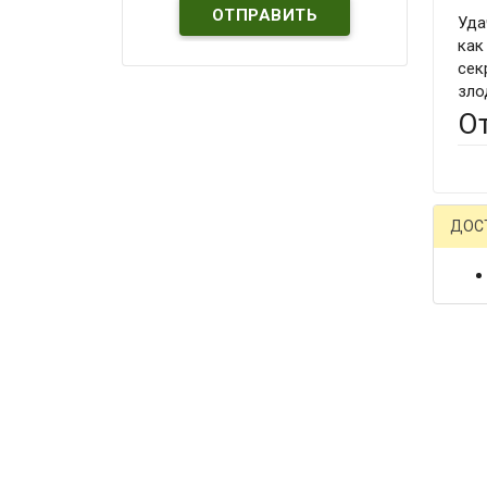
Уда
как
сек
зло
О
ДОС