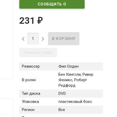
СООБЩИТЬ О
ПОСТУПЛЕНИИ
231
₽


Купить в 1 клик
Режиссер
Фил Олден
Бен Кингсли, Ривер
В ролях
Феникс, Роберт
Редфорд
Тип диска
DVD
Упаковка
пластиковый бокс
Регион
Все