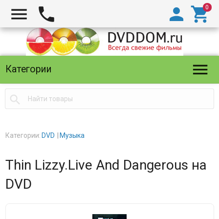





Категории

Категории:
DVD
Музыка
Thin Lizzy.Live And Dangerous на
DVD