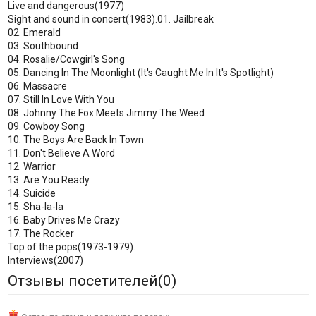
Live and dangerous(1977)
Sight and sound in concert(1983).01. Jailbreak
02. Emerald
03. Southbound
04. Rosalie/Cowgirl's Song
05. Dancing In The Moonlight (It's Caught Me In It's Spotlight)
06. Massacre
07. Still In Love With You
08. Johnny The Fox Meets Jimmy The Weed
09. Cowboy Song
10. The Boys Are Back In Town
11. Don't Believe A Word
12. Warrior
13. Are You Ready
14. Suicide
15. Sha-la-la
16. Baby Drives Me Crazy
17. The Rocker
Top of the pops(1973-1979).
Interviews(2007)
Отзывы посетителей(
0
)