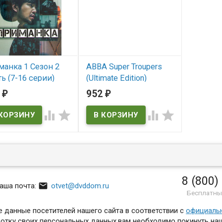
анка 1 Сезон 2
ABBA Super Troupers
ь (7-16 серии)
(Ultimate Edition)
VD)
(3DVD)*
0
952
₽
₽
 наличии
В наличии




8 (800)

аша почта:
otvet@dvddom.ru
Бесплатны
 данные посетителей нашего сайта в соответствии с
официаль
отку своих персональных данных,вам необходимо покинуть наш