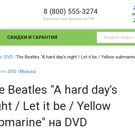
8 (800) 555-3274
и
Бесплатные звонки по РФ
СКИДКИ И ГАРАНТИЯ
я
/
DVD
/
The Beatles "A hard day's night / Let it be / Yellow submari
рии:
DVD
Музыка
e Beatles "A hard day's
ht / Let it be / Yellow
bmarine" на DVD