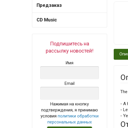
Предзаказ
CD Music
Подпишитесь на
рассылку новостей!
Опи
Имя
О
Email
The 
- A 
Нажимая на кнопку
- Le
подтверждения, я принимаю
- Y
условия
политики обработки
персональных данных
О