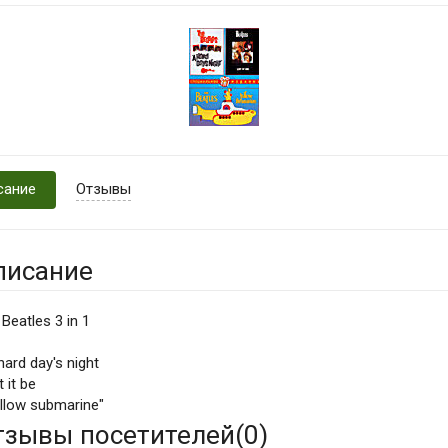
сание
Отзывы
писание
Beatles 3 in 1
hard day's night
t it be
ellow submarine"
тзывы посетителей(
0
)