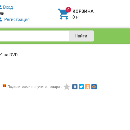

Вход

КОРЗИНА
ли
0
₽

Регистрация
Найти
ne" на DVD

Поделитесь и получите подарок: