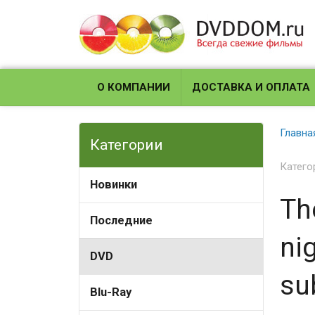
О КОМПАНИИ
ДОСТАВКА И ОПЛАТА
Главна
Категории
Катего
Новинки
Th
Последние
nig
DVD
su
Blu-Ray