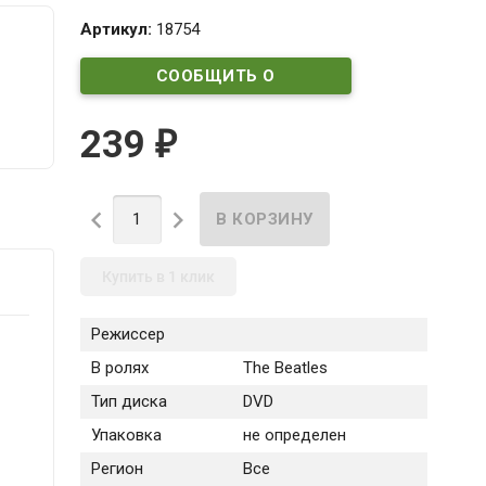
Артикул:
18754
СООБЩИТЬ О
ПОСТУПЛЕНИИ
239
₽


Купить в 1 клик
Режиссер
В ролях
The Beatles
Тип диска
DVD
Упаковка
не определен
Регион
Все