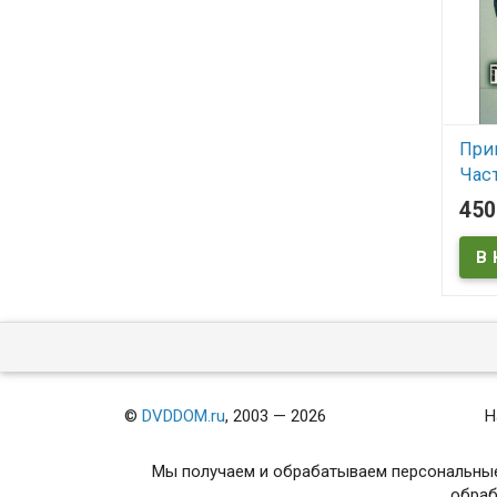
Прим
Част
(2D
45
В
©
DVDDOM.ru
, 2003 — 2026
Н
Мы получаем и обрабатываем персональные
обраб