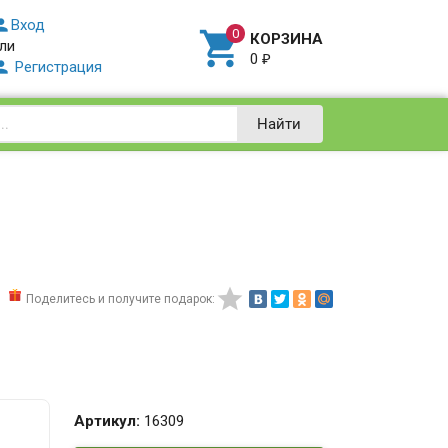

Вход

КОРЗИНА
ли
0
₽

Регистрация
Найти

Поделитесь и получите подарок:
Артикул:
16309