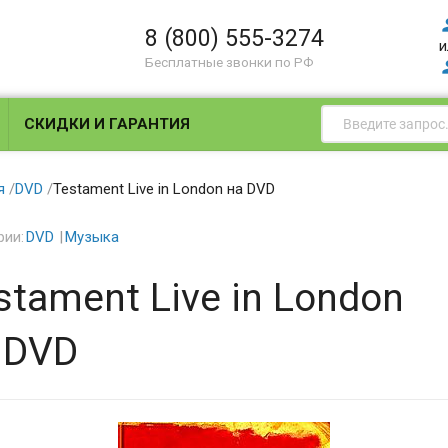
8 (800) 555-3274
и
Бесплатные звонки по РФ
СКИДКИ И ГАРАНТИЯ
я
/
DVD
/
Testament Live in London на DVD
рии:
DVD
Музыка
stament Live in London
 DVD