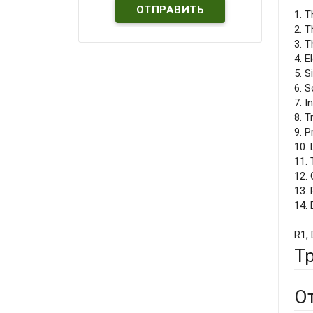
1. 
2. 
3. T
4. E
5. 
6. S
7. I
8. T
9. 
10.
11.
12. 
13.
14. 
R1,
Т
О