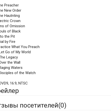
The Preacher
The New Order
he Hautnting
lectric Crown
Sins of Omission
ouls of Black
nto the Pit
rial by Fire
Practice What You Preach
 Let Go of My World
 The Legacy
Over the Wall
 Raging Waters
Disciples of the Watch
 DVD9, 16:9, NTSC
рейлер
тзывы посетителей(
0
)