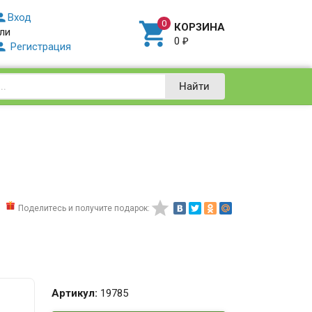

Вход

КОРЗИНА
ли
0
₽

Регистрация
Найти

Поделитесь и получите подарок:
Артикул:
19785