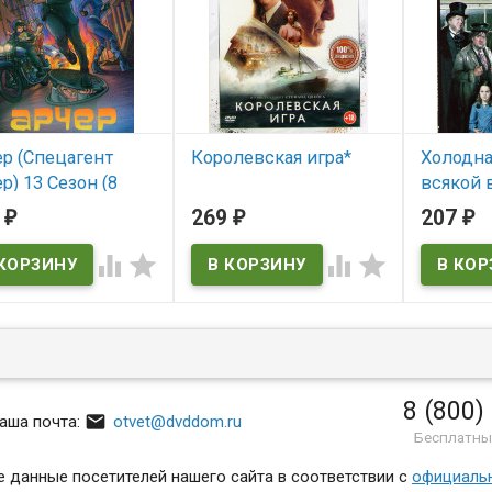
р (Спецагент
Королевская игра*
Холодна
р) 13 Сезон (8
всякой 
В наличии
ий) (WIRTSHAUS
Сезон (4
4
269
207
₽
₽
₽
PESSART, DAS)
В нал




 наличии
SHAUS IM SPESSART,
8 (800)

аша почта:
otvet@dvddom.ru
Бесплатны
 данные посетителей нашего сайта в соответствии с
официаль