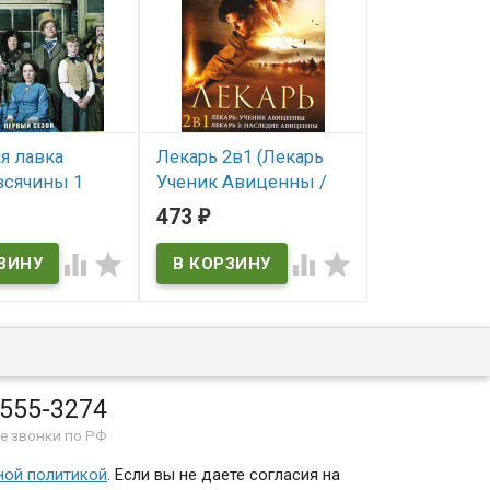
я лавка
Лекарь 2в1 (Лекарь
Пьер Ришар
всячины 1
Ученик Авиценны /
(Старые дур
 серии)
Лекарь 2 Наследие
Малыш Спир
473
532
₽
₽
Авиценны)
семьи не у
ичии
Дальше нек




В наличии
Чудеса в Па
Игрушка / 
Крузо (2 част
Жюльет
 555-3274
В наличии
е звонки по РФ
ной политикой
. Если вы не даете согласия на