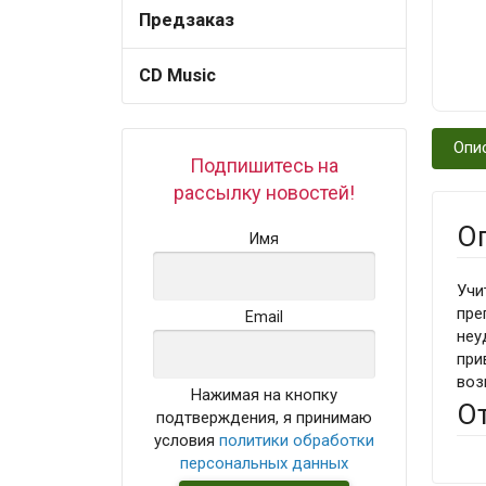
Предзаказ
CD Music
Опи
Подпишитесь на
рассылку новостей!
О
Имя
Учи
пре
Email
неу
при
воз
Нажимая на кнопку
О
подтверждения, я принимаю
условия
политики обработки
персональных данных