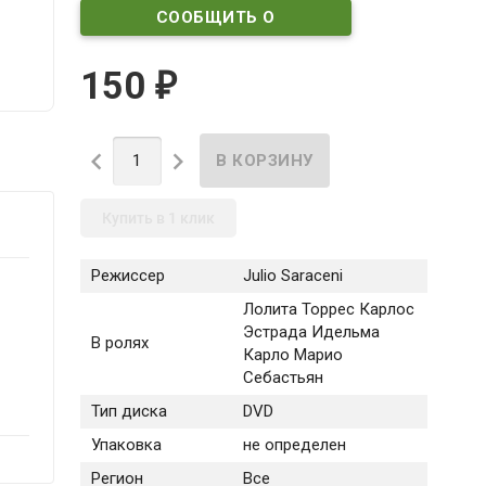
СООБЩИТЬ О
ПОСТУПЛЕНИИ
150
₽


Купить в 1 клик
Режиссер
Julio Saraceni
Лолита Торрес Карлос
Эстрада Идельма
В ролях
Карло Марио
Себастьян
Тип диска
DVD
Упаковка
не определен
Регион
Все