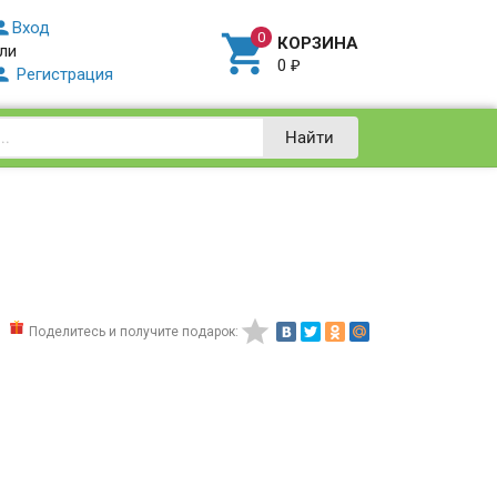

Вход

КОРЗИНА
ли
0
₽

Регистрация
Найти

Поделитесь и получите подарок: