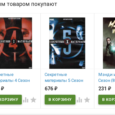
им товаром покупают
ретные
Секретные
Мэнди и
ериалы 4 Сезон
материалы 5 Сезон
Сезон (8
серии) (4DVD) (The
(20 серий) (3DVD) (The
2
676
231
₽
₽
₽
В нал
les 4 season)
X-Files 5 season)




 наличии
В наличии
-Files 4 season
The X-Files 5 season