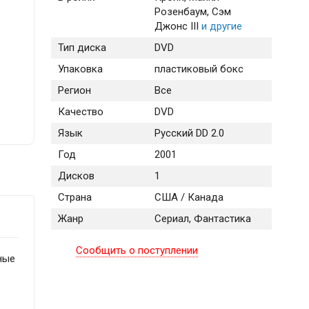
Розенбаум
, Сэм
Джонс III
и другие
Тип диска
DVD
Упаковка
пластиковый бокс
Регион
Все
Качество
DVD
Язык
Русский DD 2.0
Год
2001
Дисков
1
Страна
США / Канада
Жанр
Сериал, Фантастика
Сообщить о поступлении
ные