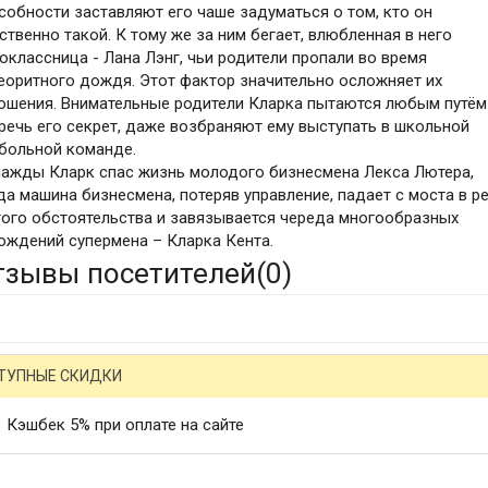
собности заставляют его чаше задуматься о том, кто он
ственно такой. К тому же за ним бегает, влюбленная в него
оклассница - Лана Лэнг, чьи родители пропали во время
еоритного дождя. Этот фактор значительно осложняет их
ошения. Внимательные родители Кларка пытаются любым путём
речь его секрет, даже возбраняют ему выступать в школьной
больной команде.
ажды Кларк спас жизнь молодого бизнесмена Лекса Лютера,
да машина бизнесмена, потеряв управление, падает с моста в ре
того обстоятельства и завязывается череда многообразных
ождений супермена – Кларка Кента.
тзывы посетителей(
0
)
ТУПНЫЕ СКИДКИ
Кэшбек 5% при оплате на сайте