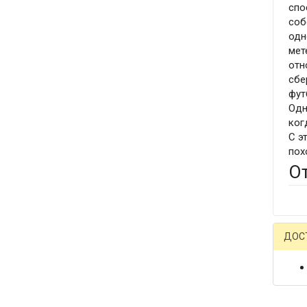
спо
соб
одн
мет
отн
сбе
фут
Одн
ког
С э
пох
О
ДОС