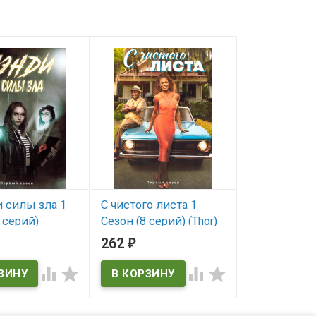
 силы зла 1
С чистого листа 1
Робин Гуд 1
 серий)
Сезон (8 серий) (Thor)
серий) (2DVD
Hood)
262
450
₽
₽
ичии
В наличии
В наличии




Thor
Robin Hood