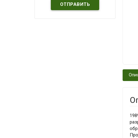
Опи
О
198
раз
обр
Про