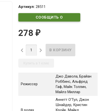
Артикул:
28511
СООБЩИТЬ О
ПОСТУПЛЕНИИ
278
₽


Купить в 1 клик
Джо Давола, Брайан
Роббинс, Альфред
Режиссер
Гаф, Майк Толлин,
Майлз Миллар
Аннетт О’Тул
, Джон
Шнайдер
, Кристин
В ролях
Кройк
, Майкл