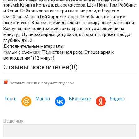
триумф Клинта Иствуда, как режиссера. Шон Пенн, Тим Роббинс
и Кевин Бэйкон исполняют три главные роли, а Лоуренс
Фишберн, Марша Гей Харден и Лора Лини блистательно им
ассистируют. Классический детектив с шокирующей развязкой.
Закрученный полицейский триллер, не отпускающий ни на
минуту... Душераздирающая драма, которая потрясет Вас до
глубины души...
Дополнительные материалы:
Фильм о съемках: "Таинственная река: От сценария к
воплощению" (12 минут)
Отзывы посетителей(
0
)
Оставьте отзыв и получите подарок:
Гость
Mail.Ru
ВКонтакте
Яндекс
Ваше имя