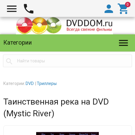





Категории

Категории:
DVD
Триллеры
Таинственная река на DVD
(Mystic River)