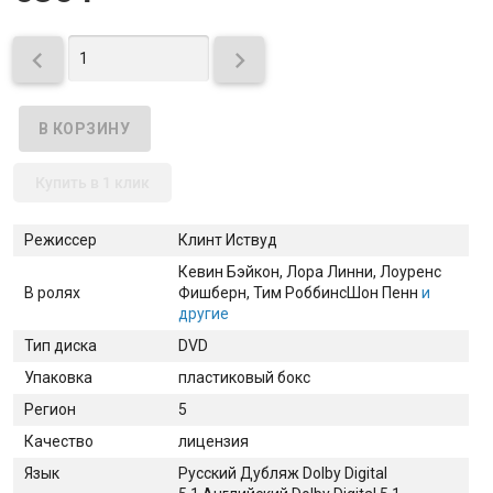


Купить в 1 клик
Режиссер
Клинт Иствуд
Кевин Бэйкон
, Лора Линни
, Лоуренс
В ролях
Фишберн
, Тим Роббинс
Шон Пенн
и
другие
Тип диска
DVD
Упаковка
пластиковый бокс
Регион
5
Качество
лицензия
Язык
Русский Дубляж Dolby Digital