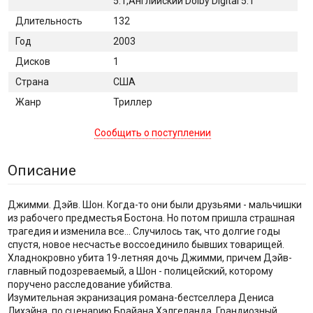
5.1,Английский Dolby Digital 5.1
Длительность
132
Год
2003
Дисков
1
Страна
США
Жанр
Триллер
Сообщить о поступлении
Описание
Джимми. Дэйв. Шон. Когда-то они были друзьями - мальчишки
из рабочего предместья Бостона. Но потом пришла страшная
трагедия и изменила все... Случилось так, что долгие годы
спустя, новое несчастье воссоединило бывших товарищей.
Хладнокровно убита 19-летняя дочь Джимми, причем Дэйв-
главный подозреваемый, а Шон - полицейский, которому
поручено расследование убийства.
Изумительная экранизация романа-бестселлера Дениса
Лихэйна, по сценарию Брайана Хэлгеланда. Грандиозный