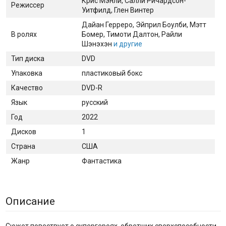
Крис Мэнли, Салли Ричардсон-
Режиссер
Уитфилд, Глен Винтер
Дайан Герреро
, Эйприл Боулби
, Мэтт
В ролях
Бомер
, Тимоти Далтон
, Райли
Шэнэхэн
и другие
Тип диска
DVD
Упаковка
пластиковый бокс
Качество
DVD-R
Язык
русский
Год
2022
Дисков
1
Страна
США
Жанр
Фантастика
Описание
Сюжет повествует о супергероях, обретших сверхспособности