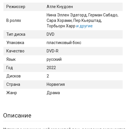
Режиссер
Атле Кнудсен
Нина Эллен Эдегорд
, Герман Сабадо
,
В ролях
Сара Хорами
, Пер Кьерштад
,
Торбьорн Харр
и другие
Тип диска
DVD
Упаковка
пластиковый бокс
Качество
DVD-R
Язык
русский
Год
2022
Дисков
2
Страна
Норвегия
Жанр
Драма
Описание