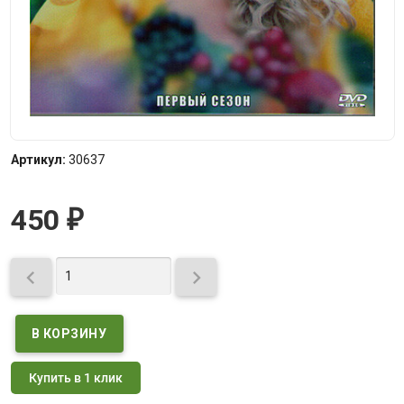
Артикул:
30637
450
₽


Купить в 1 клик