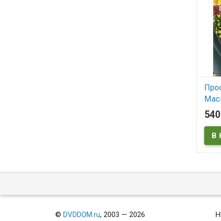
Про
Мас
сери
54
В
©
DVDDOM.ru
, 2003 — 2026
Н