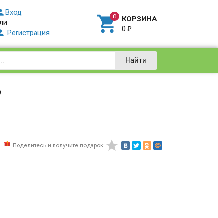

Вход

КОРЗИНА
ли
0
₽

Регистрация
Найти
)

Поделитесь и получите подарок: