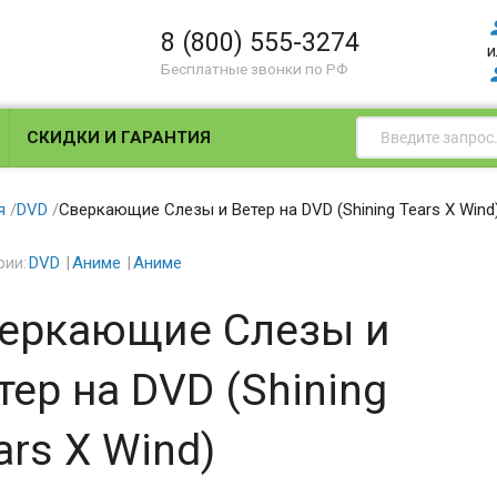
8 (800) 555-3274
и
Бесплатные звонки по РФ
СКИДКИ И ГАРАНТИЯ
я
/
DVD
/
Сверкающие Слезы и Ветер на DVD (Shining Tears X Wind
рии:
DVD
Аниме
Аниме
еркающие Слезы и
тер на DVD (Shining
ars X Wind)