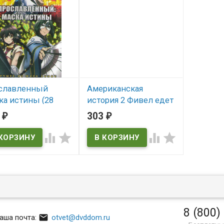
славленный
Американская
ка истины (28
история 2 Фивел едет
й) (2DVD)
на Запад* (American
0
303
₽
₽
Tail: Fievel Goes West)
 наличии




В наличии
American Tail: Fievel Goes
West
8 (800)

аша почта:
otvet@dvddom.ru