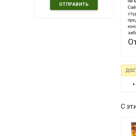
ни 
Сай
сту
пре
юно
заб
О
ДОС
С эт