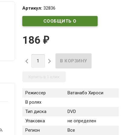
Артикул:
32836
СООБЩИТЬ О
ПОСТУПЛЕНИИ
186
₽


Купить в 1 клик
Режиссер
Ватанабэ Хироси
В ролях
»
Тип диска
DVD
Упаковка
не определен
о,
Регион
Все