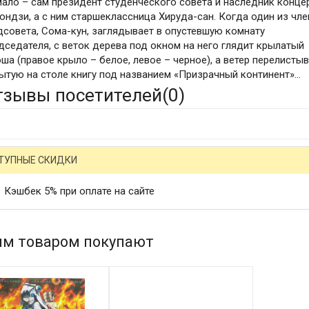
мало – сам президент студенческого совета и наследник конце
ондзи, а с ним старшеклассница Хируда-сан. Когда один из чл
дсовета, Сома-кун, заглядывает в опустевшую комнату
дседателя, с веток дерева под окном на него глядит крылатый
ша (правое крыло – белое, левое – черное), а ветер перелисты
ытую на столе книгу под названием «Призрачный континент»...
тзывы посетителей(
0
)
ТУПНЫЕ СКИДКИ
Кэшбек 5% при оплате на сайте
им товаром покупают