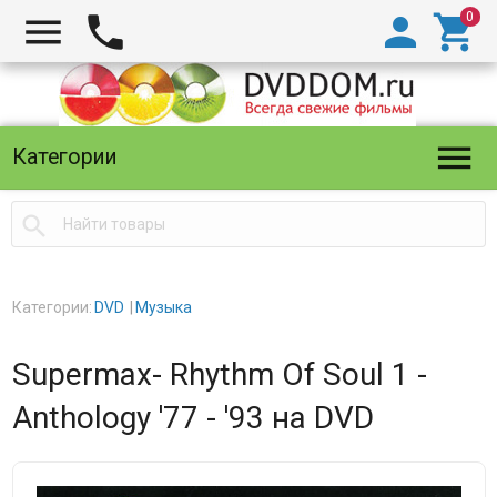





Категории

Категории:
DVD
Музыка
Supermax- Rhythm Of Soul 1 -
Anthology '77 - '93 на DVD