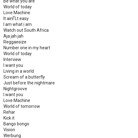
Be what you are
World of today
Love Machine
It ainЃLt easy
I am what i am
Watch out South Africa
Aja jah jah
Reggaesize
Number one in my heart
World of today
Interview
I want you
Living in a world
Scream of a butterfly
Just before the nightmare
Nightgroove
I want you
Love Machine
World of tomorrow
Rehar
Kick it
Bango bongo
Vision
Werbung