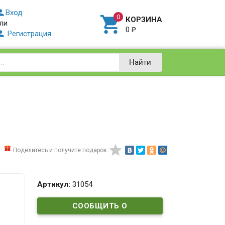

Вход

КОРЗИНА
ли
0
₽

Регистрация
Найти

Поделитесь и получите подарок:
Артикул:
31054
СООБЩИТЬ О
ПОСТУПЛЕНИИ