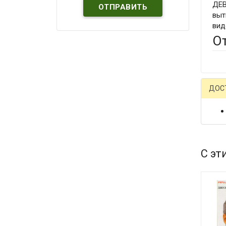
ДЕВ
выт
вид
О
ДОС
С эт