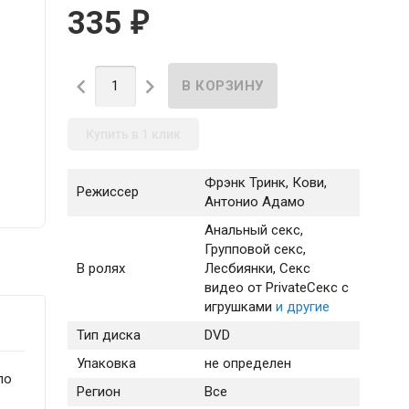
335
₽


Купить в 1 клик
Фрэнк Тринк, Кови,
Режиссер
Антонио Адамо
Анальный секс
,
Групповой секс
,
В ролях
Лесбиянки
, Секс
видео от Private
Секс с
игрушками
и другие
Тип диска
DVD
Упаковка
не определен
по
Регион
Все