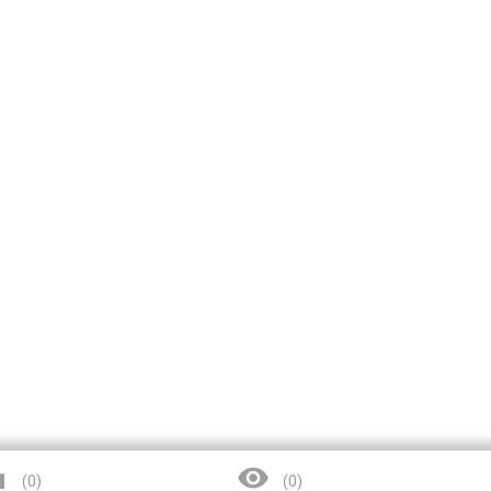


(
0
)
(
0
)