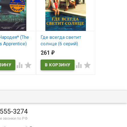
Чародея* (The
Где всегда светит
Красотка* (P
s Apprentice)
солнце (6 серий)
Woman)
261
368
₽
₽
ичии
В наличии




er's Apprentice
В наличии
Pretty Woman
 555-3274
е звонки по РФ