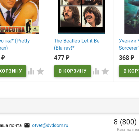
отка* (Pretty
The Beatles Let it Be
Ученик 
an)
(Blu-ray)*
Sorcerer'
8
477
368
₽
₽
₽
В нал




The Sorcer
 наличии
В наличии
ty Woman
8 (800)

аша почта:
otvet@dvddom.ru
Бесплатны