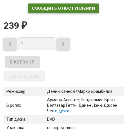
СООБЩИТЬ О ПОСТУПЛЕНИИ
239
₽


Купить в 1 клик
Режиссер
Дэнни Кэннон \Марко Брамбилла
Арманд Ассанте
, Бенджамин Братт
,
В ролях
Бэлтазар Гетти
, Дайэн Лэйн
, Джоэн
Чен
и другие
Тип диска
DVD
Упаковка
не определен