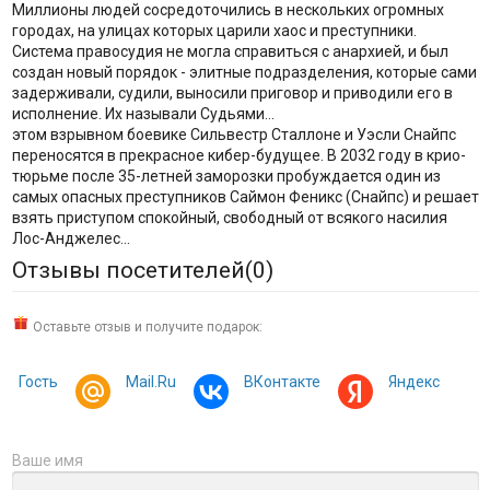
Миллионы людей сосредоточились в нескольких огромных
городах, на улицах которых царили хаос и преступники.
Система правосудия не могла справиться с анархией, и был
создан новый порядок - элитные подразделения, которые сами
задерживали, судили, выносили приговор и приводили его в
исполнение. Их называли Судьями...
этом взрывном боевике Сильвестр Сталлоне и Уэсли Снайпс
переносятся в прекрасное кибер-будущее. В 2032 году в крио-
тюрьме после 35-летней заморозки пробуждается один из
самых опасных преступников Саймон Феникс (Снайпс) и решает
взять приступом спокойный, свободный от всякого насилия
Лос-Анджелес...
Отзывы посетителей(
0
)
Оставьте отзыв и получите подарок:
Гость
Mail.Ru
ВКонтакте
Яндекс
Ваше имя