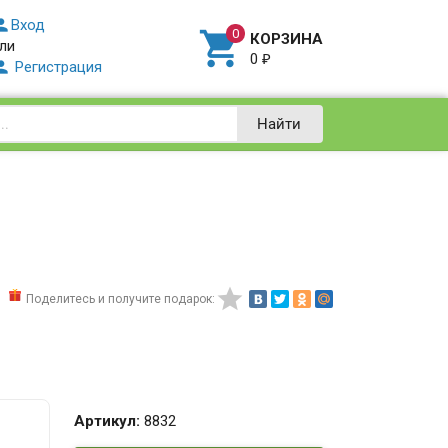

Вход

КОРЗИНА
ли
0
₽

Регистрация
Найти

Поделитесь и получите подарок:
Артикул:
8832