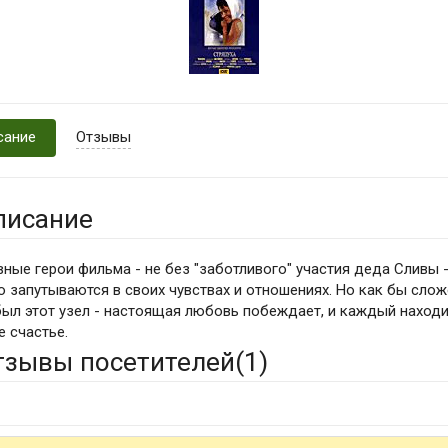
сание
Отзывы
писание
вные герои фильма - не без "заботливого" участия деда Сливы 
о запутываются в своих чувствах и отношениях. Но как бы сло
был этот узел - настоящая любовь побеждает, и каждый наход
е счастье.
тзывы посетителей(
1
)