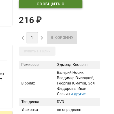
СООБЩИТЬ О
ПОСТУПЛЕНИИ
216
₽


Купить в 1 клик
Режиссер
Эдмонд Кеосаян
-
Валерий Носик
,
жен
Владимир Высоцкий
,
ит
В ролях
Георгий Юматов
, Зоя
Федорова
, Иван
Савкин
и другие
Тип диска
DVD
Упаковка
не определен