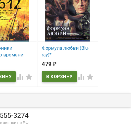
оники
Формула любви (Blu-
Читающий 
о времени
ray)*
Сезон (2DVD
*
479
453
₽
₽
В наличии
В наличии




ичии
 555-3274
е звонки по РФ