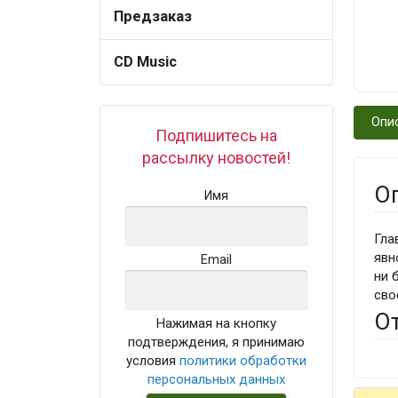
Предзаказ
CD Music
Опи
Подпишитесь на
рассылку новостей!
О
Имя
Гла
явн
Email
ни 
сво
О
Нажимая на кнопку
подтверждения, я принимаю
условия
политики обработки
персональных данных