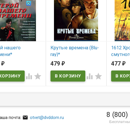
ой нашего
Крутые времена (Blu-
1612 Хр
мени*
ray)*
смутног
(Blu-ray)
3
479
477
₽
₽
₽
 наличии
В наличии




В нал
8 (800)

аша почта:
otvet@dvddom.ru
Бесплатны