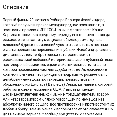
Описание
Первый фильм 29-летнего Райнера Вернера Фассбиндера,
который получил широкое международное признание и, в
частности, премию ФИПРЕССИ на кинофестивале в Канне.
Картина относится к среднему периоду его творчества, когда
режиссер испытал тягу к социальной мелодраме, однако,
лишенной бурных проявлений чувств в расчете на ответные
экзальтированные переживания публики. Фассбиндер словно
дистанцируется, по-брехтовски «отстраняется» от
рассказываемой любовной истории, вскрывая глубинный пласт
противоречий самой немецкой действительности, на фоне
которой прослежена частная судьба героев. Американские
критики признали, что принцип мелодрамы «о романе мая с
декабрем» немецкий постановщик позаимствовал у
обожаемого им Дугласа (Детлефа) Серка, датчанина, который
работал в кино в Германии и США. И вправду, между
шестидесятилетней немкой Эмми и тридцатилетним арабом
Али, «гастарбайтером», плохо говорящим по-немецки, нет
абсолютно ничего общего, все противоречит и противостоит их
любви и браку. Тем не менее и вопреки всему это случается. Но
для Райнера Вернера Фассбиндера (кстати, с сарказмом