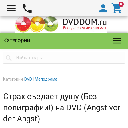





Категории

Категории:
DVD
Мелодрама
Страх съедает душу (Без
полиграфии!) на DVD (Angst vor
der Angst)