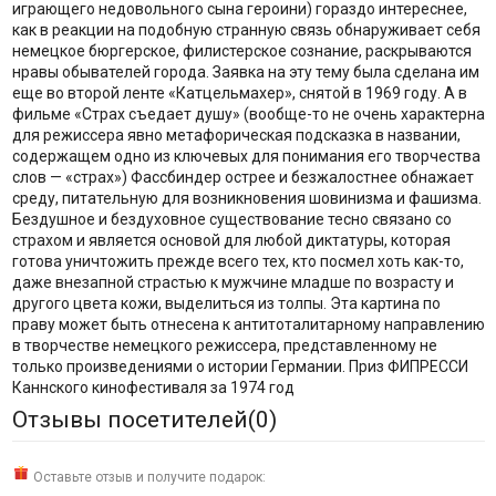
играющего недовольного сына героини) гораздо интереснее,
как в реакции на подобную странную связь обнаруживает себя
немецкое бюргерское, филистерское сознание, раскрываются
нравы обывателей города. Заявка на эту тему была сделана им
еще во второй ленте «Катцельмахер», снятой в 1969 году. А в
фильме «Страх съедает душу» (вообще-то не очень характерна
для режиссера явно метафорическая подсказка в названии,
содержащем одно из ключевых для понимания его творчества
слов — «страх») Фассбиндер острее и безжалостнее обнажает
среду, питательную для возникновения шовинизма и фашизма.
Бездушное и бездуховное существование тесно связано со
страхом и является основой для любой диктатуры, которая
готова уничтожить прежде всего тех, кто посмел хоть как-то,
даже внезапной страстью к мужчине младше по возрасту и
другого цвета кожи, выделиться из толпы. Эта картина по
праву может быть отнесена к антитоталитарному направлению
в творчестве немецкого режиссера, представленному не
только произведениями о истории Германии. Приз ФИПРЕССИ
Каннского кинофестиваля за 1974 год
Отзывы посетителей(
0
)
Оставьте отзыв и получите подарок: