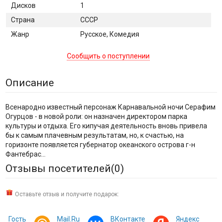
Дисков
1
Страна
СССР
Жанр
Русское, Комедия
Сообщить о поступлении
Описание
Всенародно известный персонаж Карнавальной ночи Серафим
Огурцов - в новой роли: он назначен директором парка
культуры и отдыха. Его кипучая деятельность вновь привела
бы к самым плачевным результатам, но, к счастью, на
горизонте появляется губернатор океанского острова г-н
Фантебрас…
Отзывы посетителей(
0
)
Оставьте отзыв и получите подарок:
Гость
Mail.Ru
ВКонтакте
Яндекс