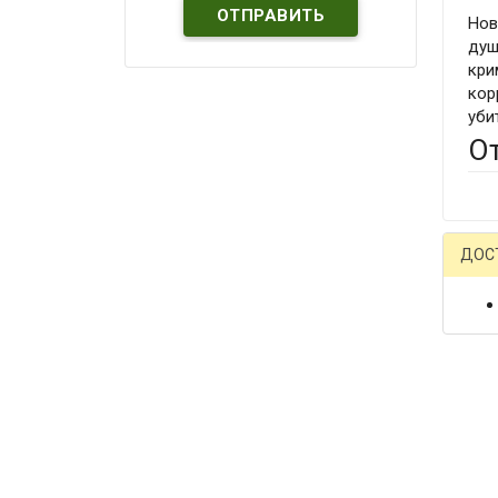
Нов
душ
кри
кор
уби
О
ДОС