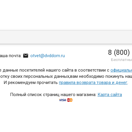
8 (800)

аша почта:
otvet@dvddom.ru
Бесплатны
 данные посетителей нашего сайта в соответствии с
официаль
отку своих персональных данных,вам необходимо покинуть наш
И рекомендуем прочитать
правила возврата товара и денег
.
Полный список страниц нашего магазина:
Карта сайта