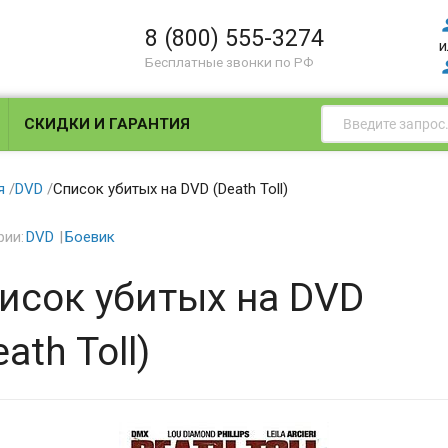
8 (800) 555-3274
и
Бесплатные звонки по РФ
СКИДКИ И ГАРАНТИЯ
я
/
DVD
/
Список убитых на DVD (Death Toll)
рии:
DVD
Боевик
исок убитых на DVD
ath Toll)