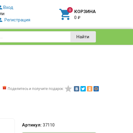

Вход

КОРЗИНА
ли
0
₽

Регистрация
Найти

Поделитесь и получите подарок:
Артикул:
37110