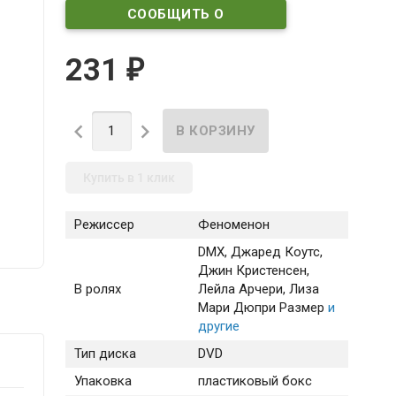
СООБЩИТЬ О
ПОСТУПЛЕНИИ
231
₽


Купить в 1 клик
Режиссер
Феноменон
DMX
, Джаред Коутс
,
Джин Кристенсен
,
В ролях
Лейла Арчери
, Лиза
Мари Дюпри Размер
и
другие
Тип диска
DVD
Упаковка
пластиковый бокс