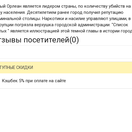
ый Орлеан является лидером страны, по количеству убийств на
у населения. Десятилетием ранее город получил репутацию
минальной столицы. Наркотики и насилие управляют улицами, в
рупции погрязла верхушка городской администрации. "Список
тых " является иллюстрацией этой темной главы в истории город
тзывы посетителей(
0
)
ТУПНЫЕ СКИДКИ
Кэшбек 5% при оплате на сайте