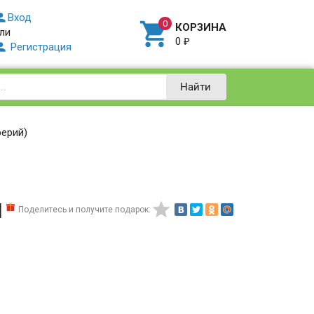

Вход

КОРЗИНА
ли
0
₽

Регистрация
Найти
рерий)
й

Поделитесь и получите подарок: