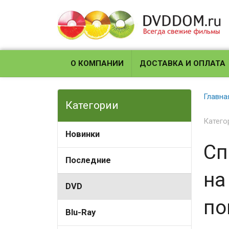
О КОМПАНИИ
ДОСТАВКА И ОПЛАТА
Главна
Категории
Катего
Новинки
Сп
Последние
на
DVD
по
Blu-Ray