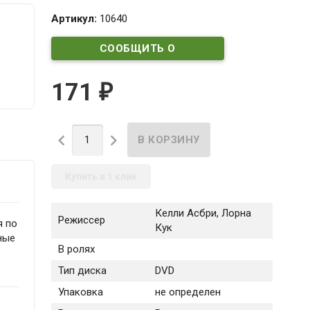
Артикул:
10640
СООБЩИТЬ О
ПОСТУПЛЕНИИ
171
₽


Купить в 1 клик
Келли Асбри, Лорна
Режиссер
я по
Кук
ные
В ролях
Тип диска
DVD
Упаковка
не определен