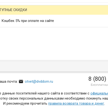
ТУПНЫЕ СКИДКИ
Кэшбек 5% при оплате на сайте
8 (800)

аша почта:
otvet@dvddom.ru
Бесплатны
 данные посетителей нашего сайта в соответствии с
официаль
отку своих персональных данных,вам необходимо покинуть наш
И рекомендуем прочитать
правила возврата товара и денег
.