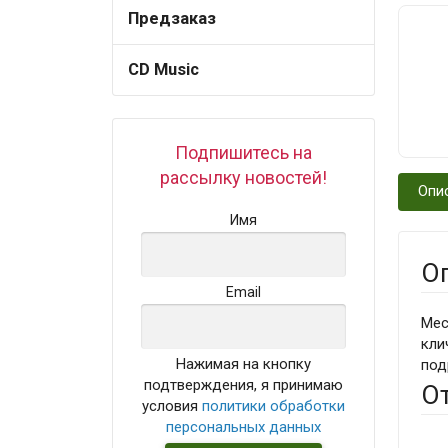
Предзаказ
CD Music
Подпишитесь на
рассылку новостей!
Опи
Имя
О
Email
Мес
кли
Нажимая на кнопку
под
подтверждения, я принимаю
О
условия
политики обработки
персональных данных