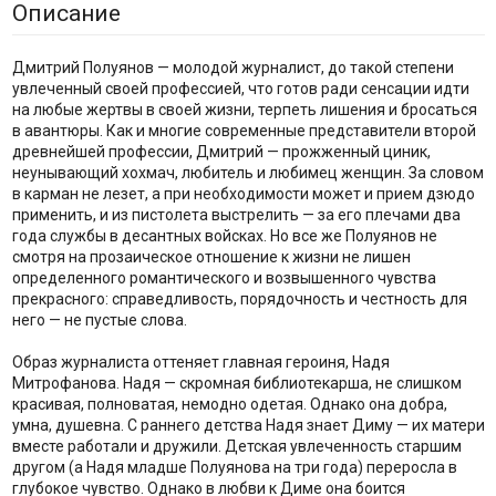
Описание
Дмитрий Полуянов — молодой журналист, до такой степени
увлеченный своей профессией, что готов ради сенсации идти
на любые жертвы в своей жизни, терпеть лишения и бросаться
в авантюры. Как и многие современные представители второй
древнейшей профессии, Дмитрий — прожженный циник,
неунывающий хохмач, любитель и любимец женщин. За словом
в карман не лезет, а при необходимости может и прием дзюдо
применить, и из пистолета выстрелить — за его плечами два
года службы в десантных войсках. Но все же Полуянов не
смотря на прозаическое отношение к жизни не лишен
определенного романтического и возвышенного чувства
прекрасного: справедливость, порядочность и честность для
него — не пустые слова.
Образ журналиста оттеняет главная героиня, Надя
Митрофанова. Надя — скромная библиотекарша, не слишком
красивая, полноватая, немодно одетая. Однако она добра,
умна, душевна. С раннего детства Надя знает Диму — их матери
вместе работали и дружили. Детская увлеченность старшим
другом (а Надя младше Полуянова на три года) переросла в
глубокое чувство. Однако в любви к Диме она боится