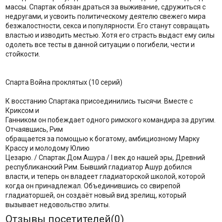
массы. Спартак обязан драться за выживание, сдружиться с
недругами, и усвоить политическому деятелю свежего мира
безжалостности, секса и популярности. Его станут совращать
властью и изводить местью. Хотя его страсть выдаст ему силы
одолеть все тесты в данной ситуации о погибели, чести и
стойкости.
Спарта Война проклятых (10 серий)
К восстанию Спартака присоединились тысячи. Вместе с
Криксом и
Ганником он побеждает одного римского командира за другим.
Отчаявшись, Рим
обращается за помощью к богатому, амбициозному Марку
Крассу и молодому Юлию
Цезарю. / Спартак Дом Ашура / I век до нашей эры, Древний
республиканский Рим. Бывший гладиатор Ашур добился
власти, и теперь он владеет гладиаторской школой, которой
когда он принадлежал. Объединившись со свирепой
гладиаторшей, он создаёт новый вид зрелищ, который
вызывает недовольство элиты.
Отзывы посетителей(
0
)