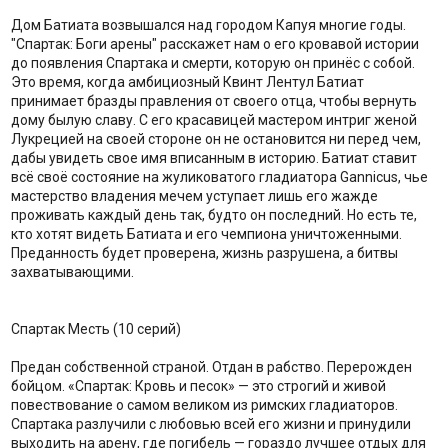
Дом Батиата возвышался над городом Капуя многие годы.
"Спартак: Боги арены" расскажет нам о его кровавой истории
до появления Спартака и смерти, которую он принёс с собой.
Это время, когда амбициозный Квинт Лентул Батиат
принимает бразды правления от своего отца, чтобы вернуть
дому былую славу. С его красавицей мастером интриг женой
Лукрецией на своей стороне он не остановится ни перед чем,
дабы увидеть свое имя вписанным в историю. Батиат ставит
всё своё состояние на жуликоватого гладиатора Gannicus, чье
мастерство владения мечем уступает лишь его жажде
проживать каждый день так, будто он последний. Но есть те,
кто хотят видеть Батиата и его чемпиона уничтоженными.
Преданность будет проверена, жизнь разрушена, а битвы
захватывающими.
Спартак Месть (10 серий)
Предан собственной страной. Отдан в рабство. Перерожден
бойцом. «Спартак: Кровь и песок» — это строгий и живой
повествование о самом великом из римских гладиаторов.
Спартака разлучили с любовью всей его жизни и принудили
выходить на арену, где погибель — гораздо лучшее отдых для