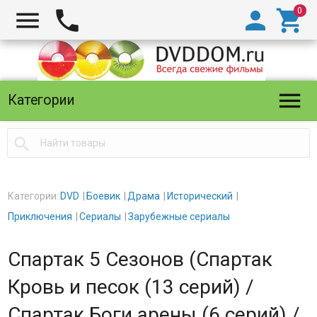





Категории

Категории:
DVD
Боевик
Драма
Исторический
Приключения
Сериалы
Зарубежные сериалы
Спартак 5 Сезонов (Спартак
Кровь и песок (13 серий) /
Спартак Боги арены (6 серий) /