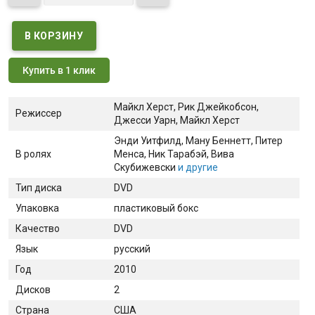
Купить в 1 клик
Майкл Херст, Рик Джейкобсон,
Режиссер
Джесси Уарн, Майкл Херст
Энди Уитфилд
, Ману Беннетт
, Питер
В ролях
Менса
, Ник Тарабэй
, Вива
Скубижевски
и другие
Тип диска
DVD
Упаковка
пластиковый бокс
Качество
DVD
Язык
русский
Год
2010
Дисков
2
Страна
США