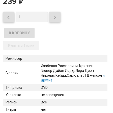
239
₽


Купить в 1 клик
Режиссер
Изабелла Росселлини
, Криспин
Гловер Дайэн Лэдд
, Лора Дерн
,
В ролях
Николас Кейдж
Сэмюэль Л.Джексон
и
другие
Тип диска
DVD
Упаковка
не определен
Регион
Все
Титры
нет