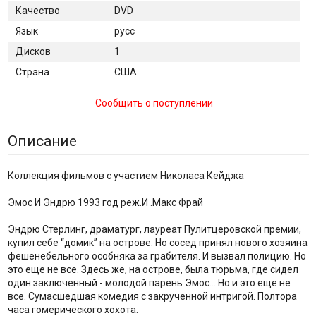
Качество
DVD
Язык
русс
Дисков
1
Страна
США
Сообщить о поступлении
Описание
Коллекция фильмов с участием Николаса Кейджа
Эмос И Эндрю 1993 год реж.И .Макс Фрай
Эндрю Стерлинг, драматург, лауреат Пулитцеровской премии,
купил себе “домик” на острове. Но сосед принял нового хозяина
фешенебельного особняка за грабителя. И вызвал полицию. Но
это еще не все. Здесь же, на острове, была тюрьма, где сидел
один заключенный - молодой парень Эмос... Но и это еще не
все. Сумасшедшая комедия с закрученной интригой. Полтора
часа гомерического хохота.